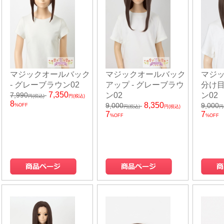
マジックオールバック
マジックオールバック
マジ
- グレーブラウン02
アップ - グレーブラウ
分け目
7,350
7,990
ン02
ン02
円(税込)
円(税込)
8
8,350
9,000
9,000
%OFF
円(税込)
円(税込)
円
7
7
%OFF
%OFF