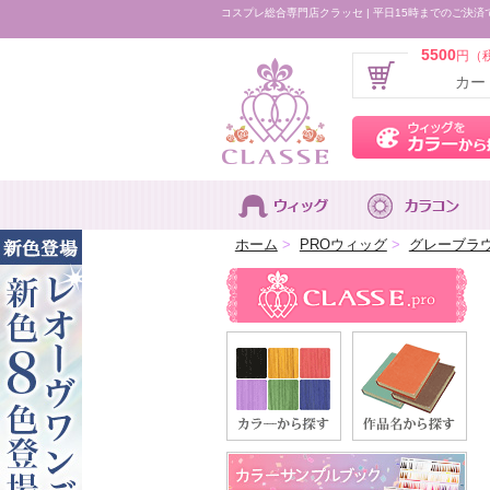
コスプレ総合専門店クラッセ | 平日15時までのご決済
5500
円（
カー
ホーム
>
PROウィッグ
>
グレーブラ