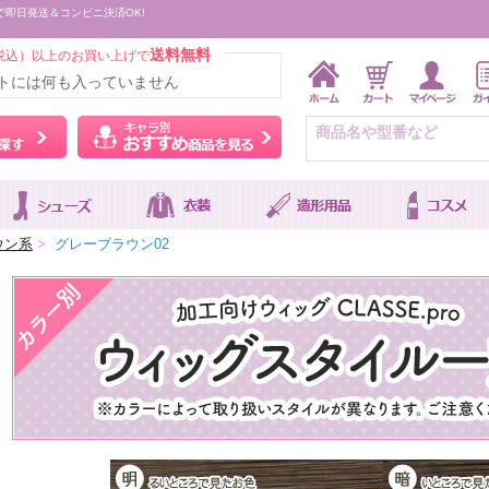
で即日発送＆コンビニ決済OK!
送料無料
税込）以上のお買い上げで
トには何も入っていません
ウィッグをカラーから探す
キャラ別おすすめ商品を
ウン系
>
グレーブラウン02