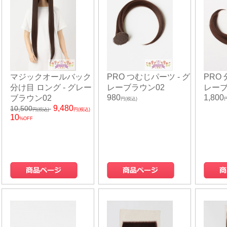
マジックオールバック
PRO つむじパーツ - グ
PRO
分け目 ロング - グレー
レーブラウン02
レーブ
980
1,800
ブラウン02
円(税込)
9,480
10,500
円(税込)
円(税込)
10
%OFF