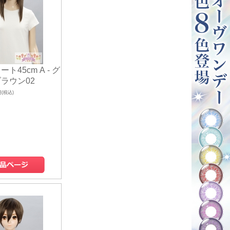
ト45cm A - グ
ラウン02
円(税込)