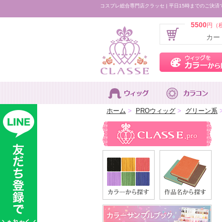
コスプレ総合専門店クラッセ | 平日15時までのご決済
5500
円（
カー
ホーム
>
PROウィッグ
>
グリーン系