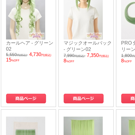
カールヘア - グリーン
マジックオールバック
PRO
02
- グリーン02
リーン
4,730
5,550
7,350
7,990
1,800
円(税込)
円(税込)
円(税込)
円(税込)
円
15
8
8
%OFF
%OFF
%OFF