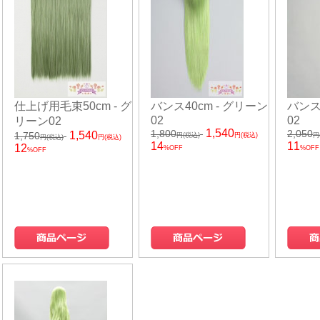
仕上げ用毛束50cm - グ
バンス40cm - グリーン
バンス
02
02
リーン02
1,540
1,800
2,050
1,540
1,750
円(税込)
円(税込)
円
円(税込)
円(税込)
14
11
12
%OFF
%OFF
%OFF