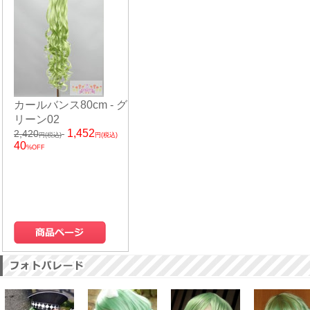
カールバンス80cm - グ
リーン02
1,452
2,420
円(税込)
円(税込)
40
%OFF