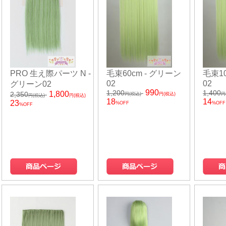
PRO 生え際パーツ N -
毛束60cm - グリーン
毛束10
02
02
グリーン02
990
1,200
1,400
1,800
2,350
円(税込)
円(税込)
円
円(税込)
円(税込)
18
14
23
%OFF
%OFF
%OFF