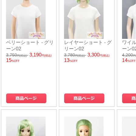
ベリーショート - グリ
レイヤーショート - グ
ワイル
ーン02
リーン02
ーン0
3,190
3,300
3,750
3,780
4,200
円(税込)
円(税込)
円(税込)
円(税込)
円
15
13
14
%OFF
%OFF
%OFF