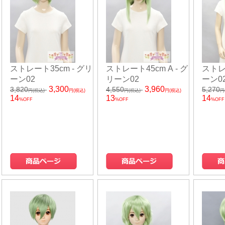
ストレート35cm - グリ
ストレート45cm A - グ
ストレ
ーン02
リーン02
ーン0
3,300
3,960
3,820
4,550
5,270
円(税込)
円(税込)
円(税込)
円(税込)
円
14
13
14
%OFF
%OFF
%OFF