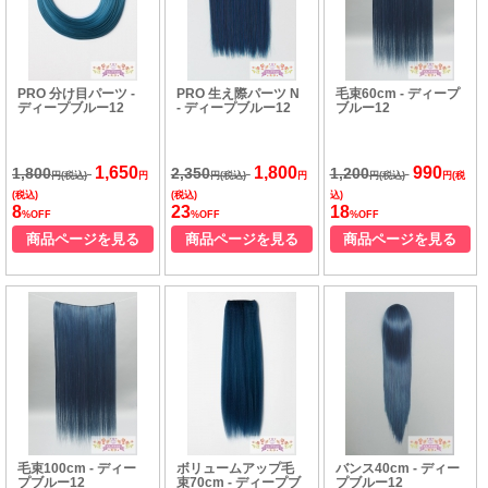
PRO 分け目パーツ -
PRO 生え際パーツ N
毛束60cm - ディープ
ディープブルー12
- ディープブルー12
ブルー12
1,650
1,800
990
1,800
2,350
1,200
円(税込)
円
円(税込)
円
円(税込)
円(税
(税込)
(税込)
込)
8
23
18
%OFF
%OFF
%OFF
商品ページを見る
商品ページを見る
商品ページを見る
毛束100cm - ディー
ボリュームアップ毛
バンス40cm - ディー
プブルー12
束70cm - ディープブ
プブルー12