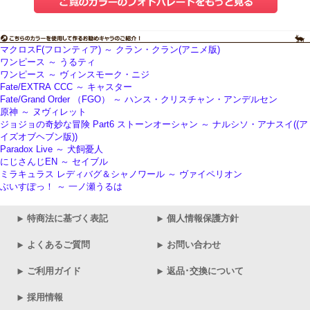
マクロスF(フロンティア) ～ クラン・クラン(アニメ版)
ワンピース ～ うるティ
ワンピース ～ ヴィンスモーク・ニジ
Fate/EXTRA CCC ～ キャスター
Fate/Grand Order （FGO） ～ ハンス・クリスチャン・アンデルセン
原神 ～ ヌヴィレット
ジョジョの奇妙な冒険 Part6 ストーンオーシャン ～ ナルシソ・アナスイ((ア
イズオブヘブン版))
Paradox Live ～ 犬飼憂人
にじさんじEN ～ セイブル
ミラキュラス レディバグ＆シャノワール ～ ヴァイペリオン
ぶいすぽっ！ ～ 一ノ瀬うるは
特商法に基づく表記
個人情報保護方針
よくあるご質問
お問い合わせ
ご利用ガイド
返品･交換について
採用情報