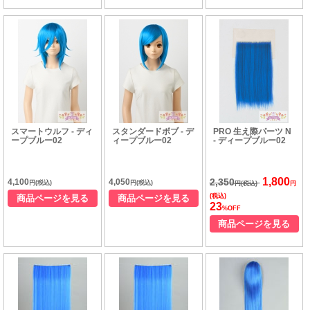
スマートウルフ - ディ
スタンダードボブ - デ
PRO 生え際パーツ N
ープブルー02
ィープブルー02
- ディープブルー02
1,800
2,350
4,100
4,050
円(税込)
円(税込)
円(税込)
円
(税込)
商品ページを見る
商品ページを見る
23
%OFF
商品ページを見る