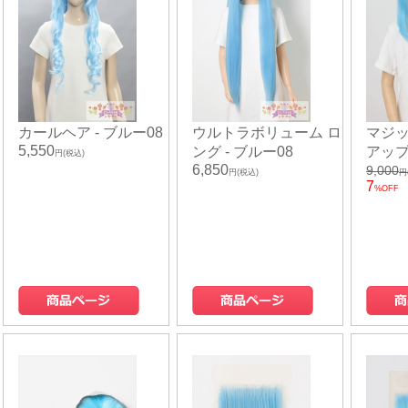
カールヘア - ブルー08
ウルトラボリューム ロ
マジ
5,550
ング - ブルー08
アップ
円(税込)
6,850
9,000
円(税込)
円
7
%OFF