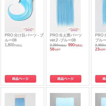
PRO 分け目パーツ - ブ
PRO 生え際パーツ
PRO 
ルー08
ver.2 -ブルー08
ブルー
1,800
990
2,350
2,350
円(税込)
円(税込)
円(税込)
円
58
23
%OFF
%OFF