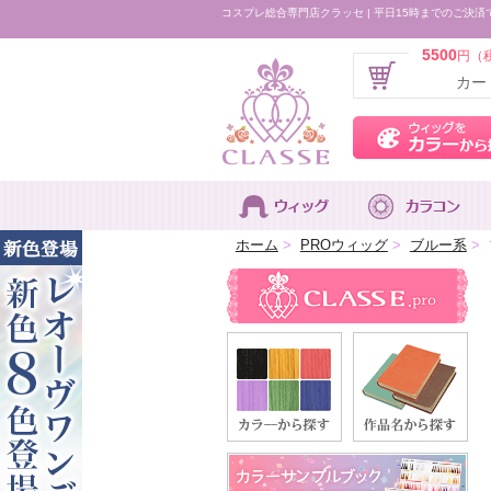
コスプレ総合専門店クラッセ | 平日15時までのご決済
5500
円（
カー
ホーム
>
PROウィッグ
>
ブルー系
>