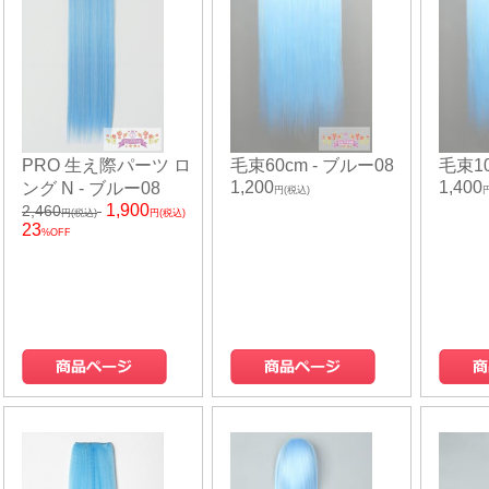
PRO 生え際パーツ ロ
毛束60cm - ブルー08
毛束10
1,200
1,400
ング N - ブルー08
円(税込)
1,900
2,460
円(税込)
円(税込)
23
%OFF