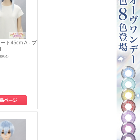
ト45cm A - ブ
4
円(税込)