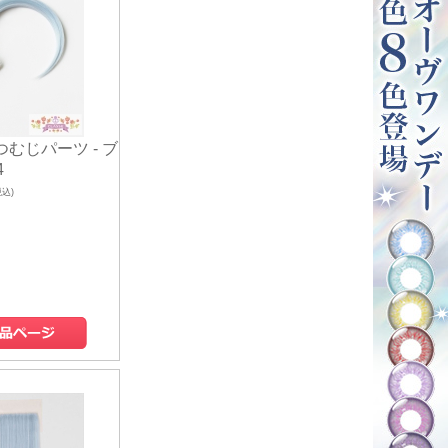
 つむじパーツ - ブ
4
税込)