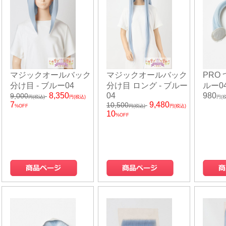
マジックオールバック
マジックオールバック
PRO
分け目 - ブルー04
分け目 ロング - ブルー
ルー0
8,350
04
980
9,000
円(税込)
円(税込)
円(
7
9,480
10,500
%OFF
円(税込)
円(税込)
10
%OFF