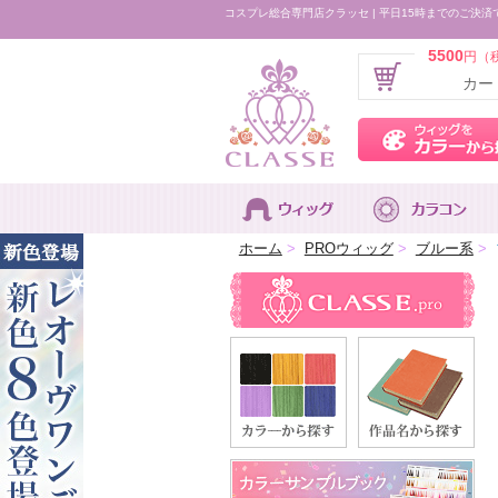
コスプレ総合専門店クラッセ | 平日15時までのご決済
5500
円（
カー
ホーム
>
PROウィッグ
>
ブルー系
>