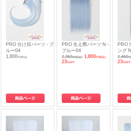
PRO 分け目パーツ - ブ
PRO 生え際パーツ N -
PRO
ルー04
ブルー04
ング N
1,800
1,800
2,350
2,460
円(税込)
円(税込)
円(税込)
円
23
23
%OFF
%OFF