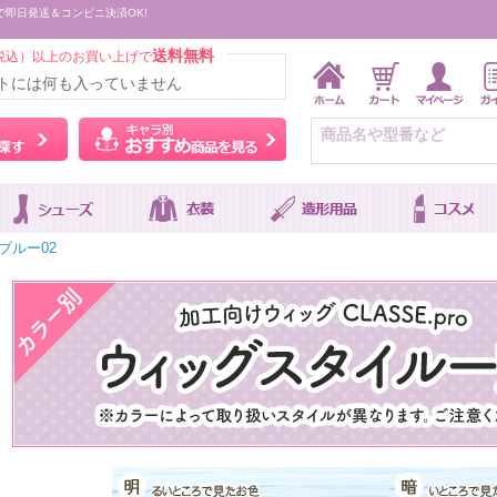
で即日発送＆コンビニ決済OK!
送料無料
税込）以上のお買い上げで
トには何も入っていません
ウィッグをカラーから探す
キャラ別おすすめ商品を
ブルー02