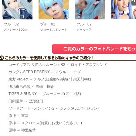
ブルー02
ブルー02
ブルー02
ストレート100cm
ショートストレート
カールヘア
コードギアス 反逆のルルーシュR2 ～ ロイド・アスプルンド
ガンダムSEED DESTINY ～ アウル・ニーダ
東方 Project ～ チルノ(紅魔郷/花映塚/非想天則ver.)
明治東亰恋伽 ～ 岩崎 桃介
TIGER & BUNNY ～ ブルーローズ(アニメ版)
刀剣乱舞 ～ 巴形薙刀
ソードアート・オンライン2 ～ シノン(ALOバージョン)
原神 ～ 重雲
原神 ～ スクロース(前髪にお使いください。)
原神 ～ 神里綾華