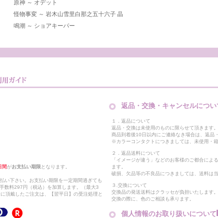
原神 ～ オデット
怪物事変 ～ 岩木山雪里白那之五十六子 晶
鳴潮 ～ ショアキーパー
返品・交換・キャンセルについ
１．返品について
返品・交換は未使用のものに限らせて頂きます
商品到着後10日以内にご連絡なき場合は、返品
※カラーコンタクトにつきましては、未使用・箱
２．返品送料について
「イメージが違う」などのお客様のご都合によ
日間
が
お支払い期限
となります。
ます。
破損、欠品等の不良品につきましては、送料は
支払い下さい。お支払い期限を一定期間過ぎても
３.交換について
手数料297円（税込）を加算します。（最大3
交換品の発送送料はクラッセが負担いたします
以降に頂戴したご注文は、【翌平日】の受注処理と
交換の際に、色のご相談も承ります。
個人情報のお取り扱いについて