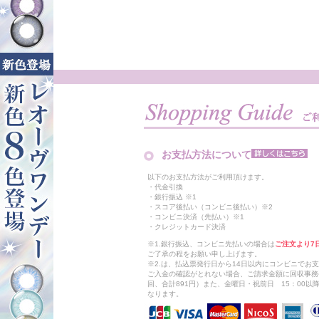
お支払方法について
以下のお支払方法がご利用頂けます。
・代金引換
・銀行振込 ※1
・スコア後払い（コンビニ後払い）※2
・コンビニ決済（先払い）※1
・クレジットカード決済
※1.銀行振込、コンビニ先払いの場合は
ご注文より7
ご了承の程をお願い申し上げます。
※2.は、払込票発行日から14日以内にコンビニでお
ご入金の確認がとれない場合、ご請求金額に回収事務
回、合計891円）また、金曜日・祝前日 15：00
なります。