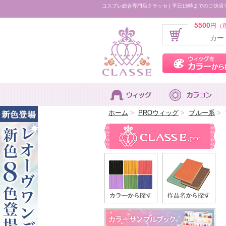
コスプレ総合専門店クラッセ | 平日15時までのご決済
5500
円（
カー
ホーム
>
PROウィッグ
>
ブルー系
>