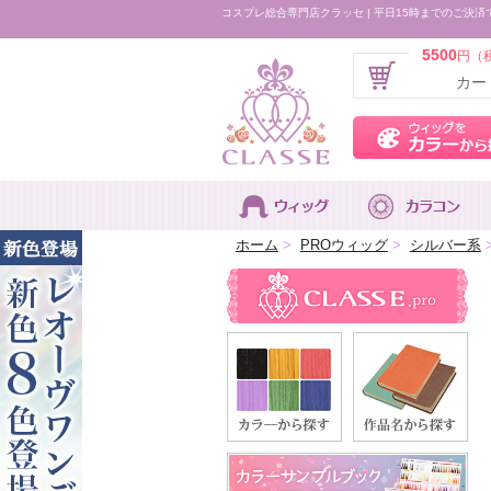
コスプレ総合専門店クラッセ | 平日15時までのご決済
5500
円（
カー
ホーム
>
PROウィッグ
>
シルバー系