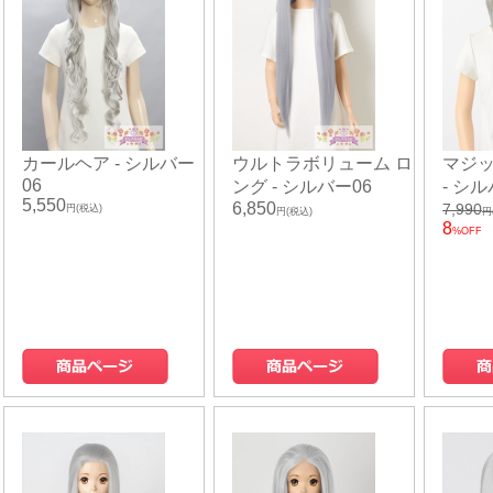
カールヘア - シルバー
ウルトラボリューム ロ
マジ
06
ング - シルバー06
- シル
5,550
6,850
7,990
円(税込)
円(税込)
円
8
%OFF