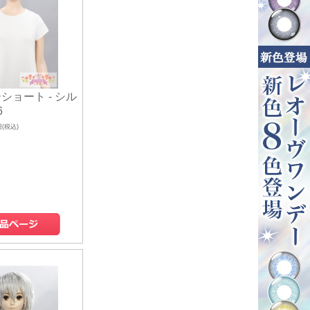
ショート - シル
6
円(税込)