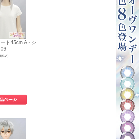
ト45cm A - シ
06
円(税込)