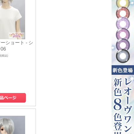
ーショート - シ
06
円(税込)