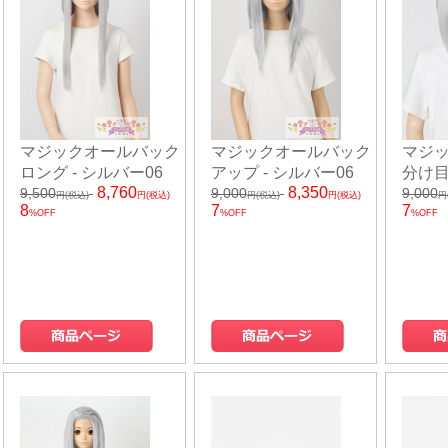
マジックオールバック
マジックオールバック
マジ
ロング - シルバー06
アップ - シルバー06
分け目
8,760
8,350
9,500
9,000
9,000
円(税込)
円(税込)
円(税込)
円(税込)
円
8
7
7
%OFF
%OFF
%OFF