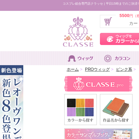
コスプレ総合専門店クラッセ | 平日15時までのご決済
5500
円（
カー
ホーム
>
PROウィッグ
>
ピンク系
>