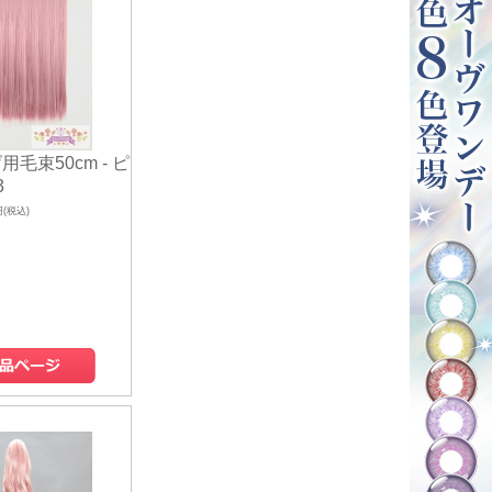
用毛束50cm - ピ
3
円(税込)