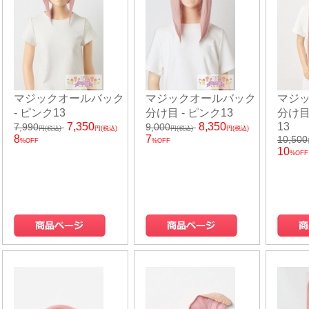
マジックオールバック
マジックオールバック
マジ
- ピンク13
分け目 - ピンク13
分け目
7,350
8,350
13
7,990
9,000
円(税込)
円(税込)
円(税込)
円(税込)
8
7
10,500
%OFF
%OFF
10
%OFF