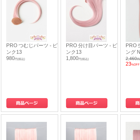
PRO つむじパーツ - ピ
PRO 分け目パーツ - ピ
PRO
ンク13
ンク13
ング N
980
1,800
2,460
円(税込)
円(税込)
円
23
%OFF