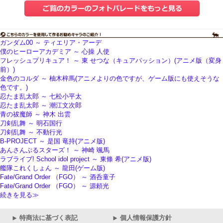
ガンダム00 ～ ティエリア・アーデ
僕のヒーローアカデミア ～ 心操 人使
フレッシュプリキュア！ ～ 東 せつな（キュアパッション）(アニメ版（変身
前）)
金色のコルダ ～ 柚木梓馬(アニメよりの色ですが、ゲーム版にも使えそうな
色です。)
忍たま乱太郎 ～ 七松小平太
忍たま乱太郎 ～ 潮江文次郎
青の祓魔師 ～ 神木 出雲
刀剣乱舞 ～ 明石国行
刀剣乱舞 ～ 不動行光
B-PROJECT ～ 是国 竜持(アニメ版)
あんさんぶるスターズ！ ～ 神崎 颯馬
ラブライブ! School idol project ～ 東條 希(アニメ版)
艦隊これくしょん ～ 龍田(ゲーム版)
Fate/Grand Order （FGO） ～ 酒呑童子
Fate/Grand Order （FGO） ～ 源頼光
続きを見る≫
特商法に基づく表記
個人情報保護方針