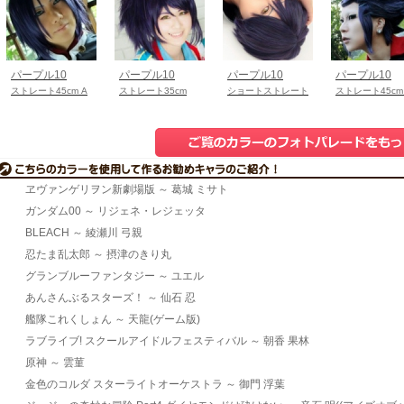
パープル10
パープル10
パープル10
パープル10
ストレート45cm A
ストレート35cm
ショートストレート
ストレート45cm
ヱヴァンゲリヲン新劇場版 ～ 葛城 ミサト
ガンダム00 ～ リジェネ・レジェッタ
BLEACH ～ 綾瀬川 弓親
忍たま乱太郎 ～ 摂津のきり丸
グランブルーファンタジー ～ ユエル
あんさんぶるスターズ！ ～ 仙石 忍
艦隊これくしょん ～ 天龍(ゲーム版)
ラブライブ! スクールアイドルフェスティバル ～ 朝香 果林
原神 ～ 雲菫
金色のコルダ スターライトオーケストラ ～ 御門 浮葉