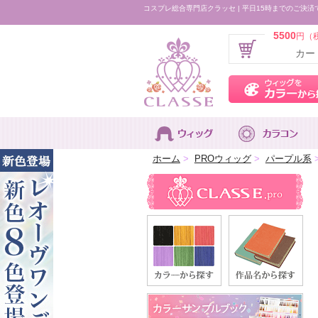
コスプレ総合専門店クラッセ | 平日15時までのご決済
5500
円（
カー
ホーム
>
PROウィッグ
>
パープル系