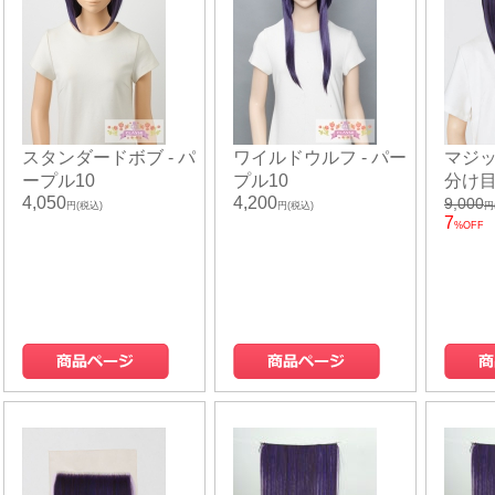
スタンダードボブ - パ
ワイルドウルフ - パー
マジ
ープル10
プル10
分け目
4,050
4,200
9,000
円(税込)
円(税込)
円
7
%OFF