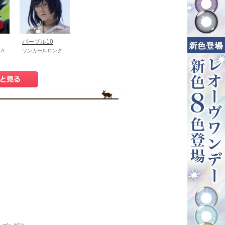
パープル10
 A
ワンカールロング