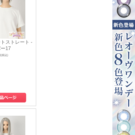
トストレート -
ー17
円(税込)