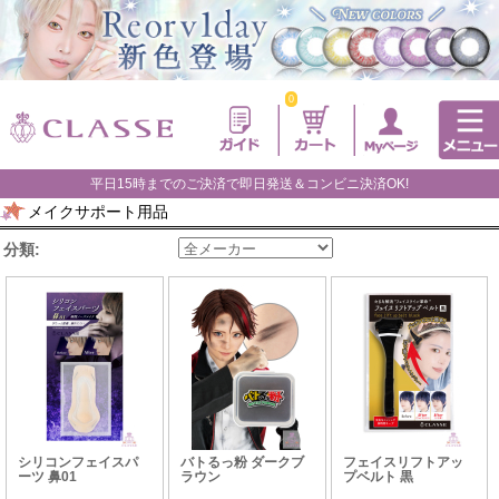
0
平日15時までのご決済で即日発送＆コンビニ決済OK!
メイクサポート用品
分類:
シリコンフェイスパ
バトるっ粉 ダークブ
フェイスリフトアッ
ーツ 鼻01
ラウン
プベルト 黒