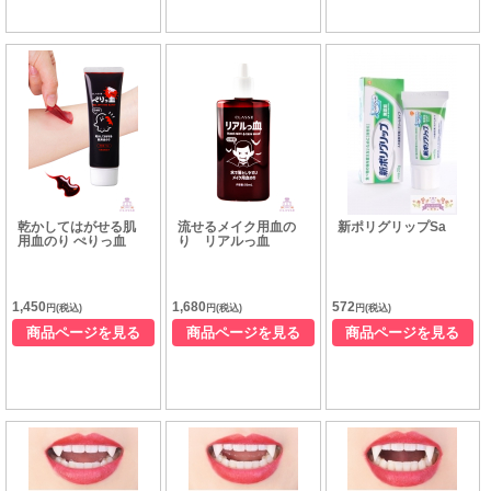
乾かしてはがせる肌
流せるメイク用血の
新ポリグリップSa
用血のり ぺりっ血
り リアルっ血
1,450
1,680
572
円(税込)
円(税込)
円(税込)
商品ページを見る
商品ページを見る
商品ページを見る