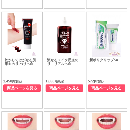
乾かしてはがせる肌
流せるメイク用血の
新ポリグリップSa
用血のり ぺりっ血
り リアルっ血
1,450
1,680
572
円(税込)
円(税込)
円(税込)
商品ページを見る
商品ページを見る
商品ページを見る