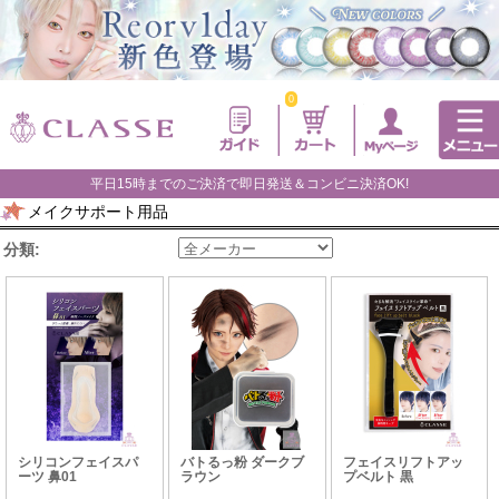
0
平日15時までのご決済で即日発送＆コンビニ決済OK!
メイクサポート用品
分類:
シリコンフェイスパ
バトるっ粉 ダークブ
フェイスリフトアッ
ーツ 鼻01
ラウン
プベルト 黒