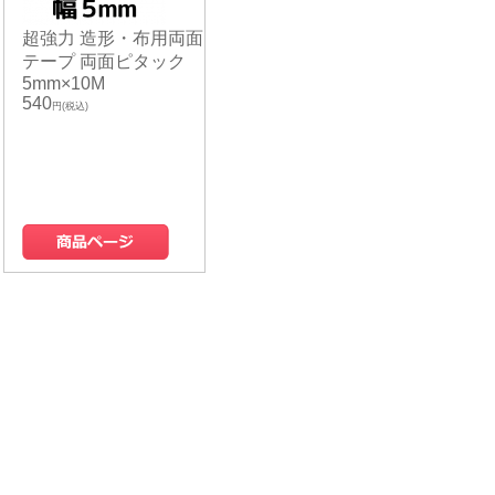
超強力 造形・布用両面
テープ 両面ピタック
5mm×10M
540
円(税込)