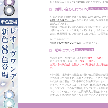
只今お振込みを頂くと
8月10日
に発送可能です。(8月8日
お問い合わせについて
お電話でのお問合わせは月曜-金曜:10時-16時まで承
お問い合わせフォーム
からのお問合わせは24時間受
合がございます。
土曜日・祝日は【発送のみ営業／お問い合わせ・入金
以降のキャンセル・ご変更のお問い合わせは承りかね
また、休業期間中にいただきましたご注文・ご質問は
Tel:079-289-0202
Mail:
お問い合わせフォーム
からご連絡下さい。
送料について
宅急便 送料：全国一律 基本送料
550円（税込）
ネコポス 送料：全国一律
275円（税込）
お買い物の商品合計金額が5,500円(税込)以上の場
す。
※沖縄県、北海道への配送はお買い物の商品合計金額に
ご負担頂いております。恐れ入りますが、予めご了承
※代金引換の場合、代引手数料が別途加算されます。
※キャンペーンなどにより、5,500円(税込)未満で
※サンプルブックのみの場合はサンプルブック専用便
（ウィッグや他のアイテムと同時購入の場合はヤマト
※予告なく他の配送方法となる場合がございますので