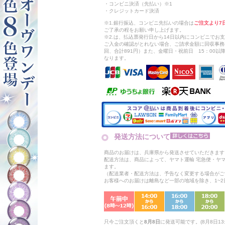
・コンビニ決済（先払い）※1
・クレジットカード決済
※1.銀行振込、コンビニ先払いの場合は
ご注文より7
ご了承の程をお願い申し上げます。
※2.は、払込票発行日から14日以内にコンビニでお
ご入金の確認がとれない場合、ご請求金額に回収事務
回、合計891円）また、金曜日・祝前日 15：00
なります。
発送方法について
商品のお届けは、兵庫県から発送させていただきます
配送方法は、商品によって、ヤマト運輸 宅急便・ヤ
ます。
（配送業者・配送方法は、予告なく変更する場合がご
お客様へのお届けは離島など一部の地域を除き、1~
只今ご注文頂くと
8月8日
に発送可能です。(8月8日13: