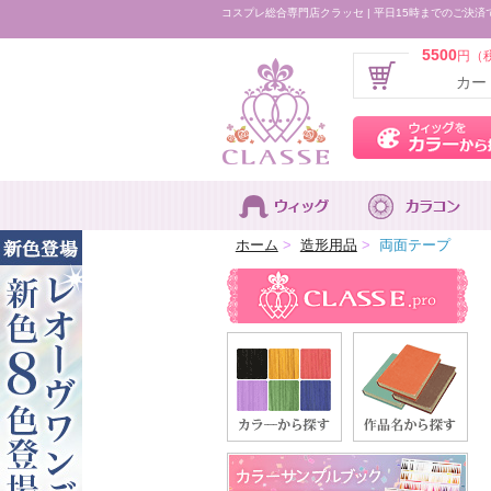
コスプレ総合専門店クラッセ | 平日15時までのご決済
5500
円（
カー
ホーム
>
造形用品
>
両面テープ