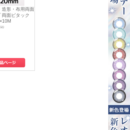
 造形・布用両面
 両面ピタック
×10M
税込)