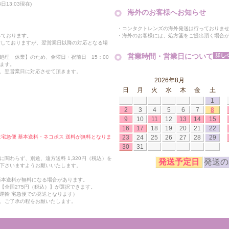
13:03現在)
海外のお客様へお知らせ
・コンタクトレンズの海外発送は行っておりま
・海外のお客様には、処方箋をご提出頂く場合
っております。
付しておりますが、翌営業日以降の対応となる場
営業時間・営業日について
処理 休業】のため、金曜日・祝前日 15：00
ます。
、翌営業日に対応させて頂きます。
2026年8月
日
月
火
水
木
金
土
1
2
3
4
5
6
7
8
9
10
11
12
13
14
15
16
17
18
19
20
21
22
23
24
25
26
27
28
29
合は宅急便 基本送料・ネコポス 送料が無料となりま
30
31
関わらず、別途、遠方送料 1,320円（税込）を
発送予定日
発送の
下さいますようお願いいたします。
も基本送料が無料になる場合があります。
【全国275円（税込）】が選択できます。
運輸 宅急便での発送となります）
、ご了承の程をお願いたします。