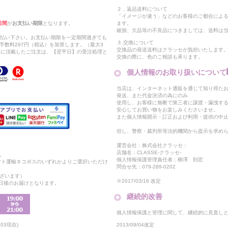
２．返品送料について
「イメージが違う」などのお客様のご都合によ
日間
が
お支払い期限
となります。
ます。
破損、欠品等の不良品につきましては、送料は
支払い下さい。お支払い期限を一定期間過ぎても
３.交換について
手数料297円（税込）を加算します。（最大3
交換品の発送送料はクラッセが負担いたします
以降に頂戴したご注文は、【翌平日】の受注処理と
交換の際に、色のご相談も承ります。
個人情報のお取り扱いについて
当店は、インターネット通販を通じて知り得たお
発送、また代金決済の為にのみ
使用し、お客様に無断で第三者に譲渡・漏洩す
安心してお買い物をお楽しみくださいませ。
また個人情報開示・訂正および利用・提供の中
但し、警察・裁判所等法的機関から提示を求め
運営会社：株式会社クラッセ：
店舗名：CLASSE-クラッセ-
。
個人情報保護管理責任者：柳澤 到宏
マト運輸ネコポスのいずれかよりご選択いただけ
問合せ先：079-289-0202
ざいます）
※2017/03/16 改定
2日後のお届けとなります。
継続的改善
個人情報保護と管理に関して、継続的に見直し
2013/09/04改定
03現在)