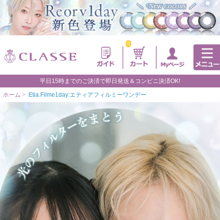
0
平日15時までのご決済で即日発送＆コンビニ決済OK!
ホーム
>
Etia.Filme1day:エティアフィルミーワンデー