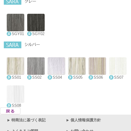
SGY01
SGY02
SS01
SS02
SS04
SS05
SS06
SS07
SS08
特商法に基づく表記
個人情報保護方針