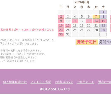
2026年8月
日
月
火
水
木
金
土
1
2
3
4
5
6
7
8
9
10
11
12
13
14
15
16
17
18
19
20
21
22
23
24
25
26
27
28
29
合は宅急便 基本送料・ネコポス 送料が無料となりま
30
31
関わらず、別途、遠方送料 1,320円（税込）を
発送予定日
発送の
下さいますようお願いいたします。
も基本送料が無料になる場合があります。
【全国275円（税込）】が選択できます。
運輸 宅急便での発送となります）
、ご了承の程をお願いたします。
個人情報保護方針
よくあるご質問
お問い合わせ
ご利用ガイド
返品につ