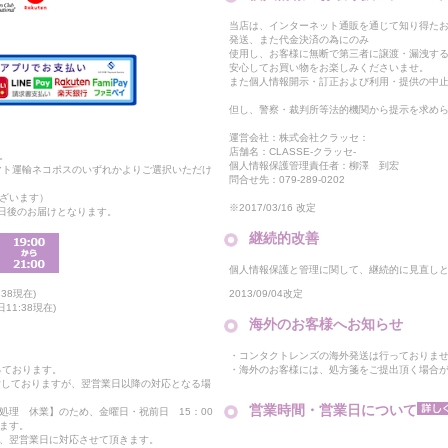
当店は、インターネット通販を通じて知り得たお
発送、また代金決済の為にのみ
使用し、お客様に無断で第三者に譲渡・漏洩す
安心してお買い物をお楽しみくださいませ。
また個人情報開示・訂正および利用・提供の中
但し、警察・裁判所等法的機関から提示を求め
運営会社：株式会社クラッセ：
店舗名：CLASSE-クラッセ-
。
個人情報保護管理責任者：柳澤 到宏
マト運輸ネコポスのいずれかよりご選択いただけ
問合せ先：079-289-0202
ざいます）
※2017/03/16 改定
2日後のお届けとなります。
継続的改善
個人情報保護と管理に関して、継続的に見直し
2013/09/04改定
38現在)
11:38現在)
海外のお客様へお知らせ
・コンタクトレンズの海外発送は行っておりま
・海外のお客様には、処方箋をご提出頂く場合
っております。
付しておりますが、翌営業日以降の対応となる場
営業時間・営業日について
処理 休業】のため、金曜日・祝前日 15：00
ます。
、翌営業日に対応させて頂きます。