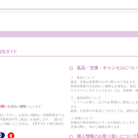
返品・交換・キャンセルについ
１．返品について
返品・交換は未使用のものに限らせて頂きます
商品到着後10日以内にご連絡なき場合は、返品
※カラーコンタクトにつきましては、未使用・箱
２．返品送料について
「イメージが違う」などのお客様のご都合によ
日間
が
お支払い期限
となります。
ます。
破損、欠品等の不良品につきましては、送料は
支払い下さい。お支払い期限を一定期間過ぎても
３.交換について
手数料297円（税込）を加算します。（最大3
交換品の発送送料はクラッセが負担いたします
以降に頂戴したご注文は、【翌平日】の受注処理と
交換の際に、色のご相談も承ります。
個人情報のお取り扱いについて