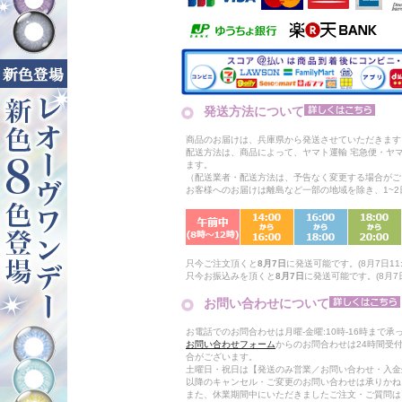
発送方法について
商品のお届けは、兵庫県から発送させていただきます
配送方法は、商品によって、ヤマト運輸 宅急便・ヤ
ます。
（配送業者・配送方法は、予告なく変更する場合がご
お客様へのお届けは離島など一部の地域を除き、1~
只今ご注文頂くと
8月7日
に発送可能です。(8月7日11:
只今お振込みを頂くと
8月7日
に発送可能です。(8月7日
お問い合わせについて
お電話でのお問合わせは月曜-金曜:10時-16時まで承
お問い合わせフォーム
からのお問合わせは24時間受
合がございます。
土曜日・祝日は【発送のみ営業／お問い合わせ・入金
以降のキャンセル・ご変更のお問い合わせは承りかね
また、休業期間中にいただきましたご注文・ご質問は