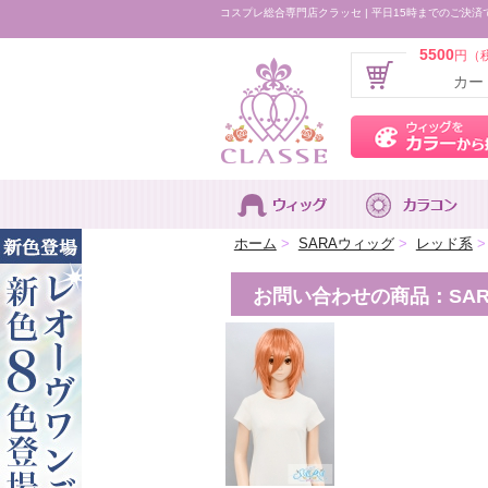
コスプレ総合専門店クラッセ | 平日15時までのご決済
5500
円（
カー
ホーム
>
SARAウィッグ
>
レッド系
>
お問い合わせの商品：SARA