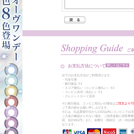
お支払方法について
以下のお支払方法がご利用頂けます。
・代金引換
・銀行振込 ※1
・スコア後払い（コンビニ後払い）※2
・コンビニ決済（先払い）※1
・クレジットカード決済
※1.銀行振込、コンビニ先払いの場合は
ご注文より7
ご了承の程をお願い申し上げます。
※2.は、払込票発行日から14日以内にコンビニでお
ご入金の確認がとれない場合、ご請求金額に回収事務
回、合計891円）また、金曜日・祝前日 15：00
なります。