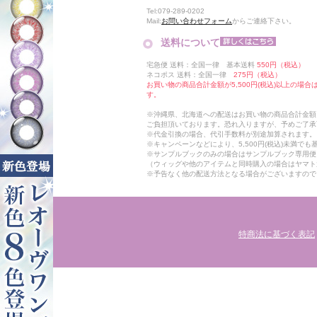
Tel:079-289-0202
Mail:
お問い合わせフォーム
からご連絡下さい。
送料について
宅急便 送料：全国一律 基本送料
550円（税込）
ネコポス 送料：全国一律
275円（税込）
お買い物の商品合計金額が5,500円(税込)以上の場
す。
※沖縄県、北海道への配送はお買い物の商品合計金額に
ご負担頂いております。恐れ入りますが、予めご了承
※代金引換の場合、代引手数料が別途加算されます。
※キャンペーンなどにより、5,500円(税込)未満で
※サンプルブックのみの場合はサンプルブック専用便
（ウィッグや他のアイテムと同時購入の場合はヤマト
※予告なく他の配送方法となる場合がございますので
特商法に基づく表記