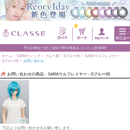
0
平日15時までのご決済で即日発送＆コンビニ決済OK!
ホーム
>
SARAウィッグ
>
ブルー系
>
Sブルー05
>
SARAウルフレイヤー -
Sブルー05
>
お問い合わせ
お問い合わせの商品：SARAウルフレイヤー - Sブルー05
下記よりお問い合わせをお願い致します。