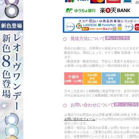
発送方法について
商品のお届けは、兵庫県から発送させていただきます
配送方法は、商品によって、ヤマト運輸 宅急便・ヤ
ます。
（配送業者・配送方法は、予告なく変更する場合がご
お客様へのお届けは離島など一部の地域を除き、1~
只今ご注文頂くと
8月8日
に発送可能です。(8月7日20:
只今お振込みを頂くと
8月10日
に発送可能です。(8月7日
お問い合わせについて
お電話でのお問合わせは月曜-金曜:10時-16時まで承
お問い合わせフォーム
からのお問合わせは24時間受
合がございます。
土曜日・祝日は【発送のみ営業／お問い合わせ・入金
以降のキャンセル・ご変更のお問い合わせは承りかね
また、休業期間中にいただきましたご注文・ご質問は