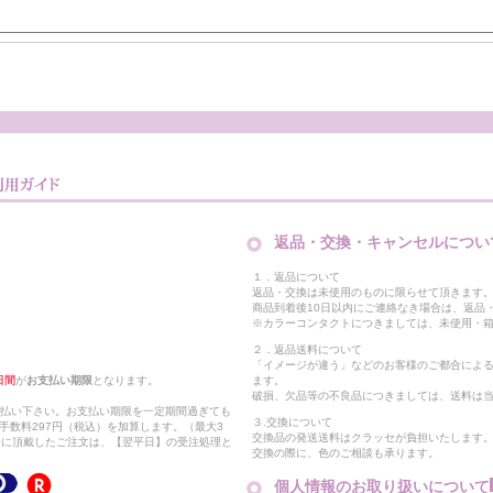
返品・交換・キャンセルについ
１．返品について
返品・交換は未使用のものに限らせて頂きます
商品到着後10日以内にご連絡なき場合は、返品
※カラーコンタクトにつきましては、未使用・箱
２．返品送料について
「イメージが違う」などのお客様のご都合によ
日間
が
お支払い期限
となります。
ます。
破損、欠品等の不良品につきましては、送料は
支払い下さい。お支払い期限を一定期間過ぎても
３.交換について
手数料297円（税込）を加算します。（最大3
交換品の発送送料はクラッセが負担いたします
以降に頂戴したご注文は、【翌平日】の受注処理と
交換の際に、色のご相談も承ります。
個人情報のお取り扱いについて