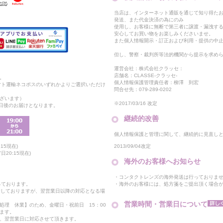
当店は、インターネット通販を通じて知り得たお
発送、また代金決済の為にのみ
使用し、お客様に無断で第三者に譲渡・漏洩す
安心してお買い物をお楽しみくださいませ。
また個人情報開示・訂正および利用・提供の中
但し、警察・裁判所等法的機関から提示を求め
運営会社：株式会社クラッセ：
店舗名：CLASSE-クラッセ-
。
個人情報保護管理責任者：柳澤 到宏
マト運輸ネコポスのいずれかよりご選択いただけ
問合せ先：079-289-0202
ざいます）
※2017/03/16 改定
2日後のお届けとなります。
継続的改善
個人情報保護と管理に関して、継続的に見直し
2013/09/04改定
15現在)
20:15現在)
海外のお客様へお知らせ
・コンタクトレンズの海外発送は行っておりま
・海外のお客様には、処方箋をご提出頂く場合
っております。
付しておりますが、翌営業日以降の対応となる場
営業時間・営業日について
処理 休業】のため、金曜日・祝前日 15：00
ます。
、翌営業日に対応させて頂きます。