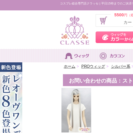
コスプレ総合専門店クラッセ | 平日15時までのご決済
5500
円（
カー
ホーム
>
PROウィッグ
>
シルバー系
お問い合わせの商品：ストレー