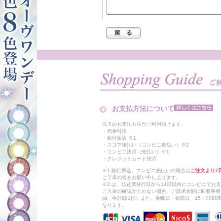
お支払方法について
以下のお支払方法がご利用頂けます。
・代金引換
・銀行振込 ※1
・スコア後払い（コンビニ後払い）※2
・コンビニ決済（先払い）※1
・クレジットカード決済
※1.銀行振込、コンビニ先払いの場合は
ご注文より7
ご了承の程をお願い申し上げます。
※2.は、払込票発行日から14日以内にコンビニでお
ご入金の確認がとれない場合、ご請求金額に回収事務
回、合計891円）また、金曜日・祝前日 15：00
なります。