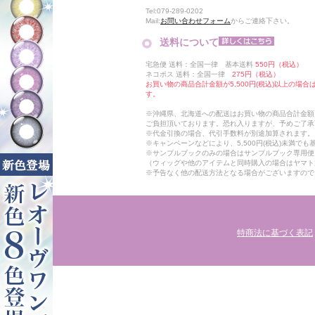
Tel:079-289-0202
Mail:
お問い合わせフォーム
からご連絡下さい。
送料について
宅急便 送料：全国一律 基本送料
550円（税込）
ネコポス 送料：全国一律
275円（税込）
お買い物の商品合計金額が5,500円(税込)以上の場
す。
※沖縄県、北海道への配送はお買い物の商品合計金額に
ご負担頂いております。恐れ入りますが、予めご了承
※代金引換の場合、代引手数料が別途加算されます。
※キャンペーンなどにより、5,500円(税込)未満で
※サンプルブックのみの場合はサンプルブック専用便
（ウィッグや他のアイテムと同時購入の場合はヤマト
※予告なく他の配送方法となる場合がございますので
特商法に基づく表記