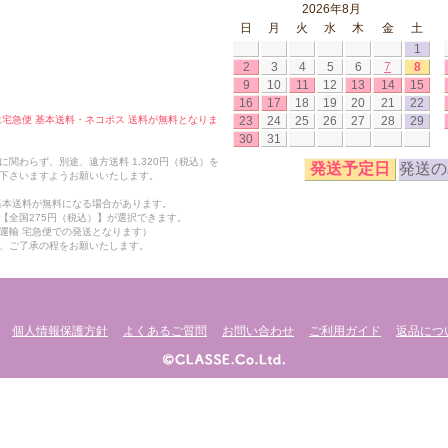
2026年8月
日
月
火
水
木
金
土
1
2
3
4
5
6
7
8
9
10
11
12
13
14
15
16
17
18
19
20
21
22
23
24
25
26
27
28
29
合は宅急便 基本送料・ネコポス 送料が無料となりま
30
31
関わらず、別途、遠方送料 1,320円（税込）を
発送予定日
発送の
下さいますようお願いいたします。
も基本送料が無料になる場合があります。
【全国275円（税込）】が選択できます。
運輸 宅急便での発送となります）
、ご了承の程をお願いたします。
個人情報保護方針
よくあるご質問
お問い合わせ
ご利用ガイド
返品につ