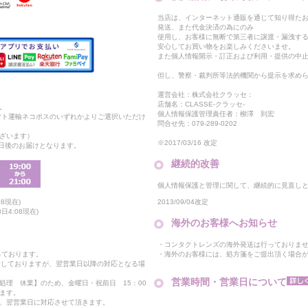
当店は、インターネット通販を通じて知り得たお
発送、また代金決済の為にのみ
使用し、お客様に無断で第三者に譲渡・漏洩す
安心してお買い物をお楽しみくださいませ。
また個人情報開示・訂正および利用・提供の中
但し、警察・裁判所等法的機関から提示を求め
運営会社：株式会社クラッセ：
店舗名：CLASSE-クラッセ-
。
個人情報保護管理責任者：柳澤 到宏
マト運輸ネコポスのいずれかよりご選択いただけ
問合せ先：079-289-0202
ざいます）
※2017/03/16 改定
2日後のお届けとなります。
継続的改善
個人情報保護と管理に関して、継続的に見直し
2013/09/04改定
8現在)
日4:08現在)
海外のお客様へお知らせ
・コンタクトレンズの海外発送は行っておりま
・海外のお客様には、処方箋をご提出頂く場合
っております。
付しておりますが、翌営業日以降の対応となる場
営業時間・営業日について
処理 休業】のため、金曜日・祝前日 15：00
ます。
、翌営業日に対応させて頂きます。