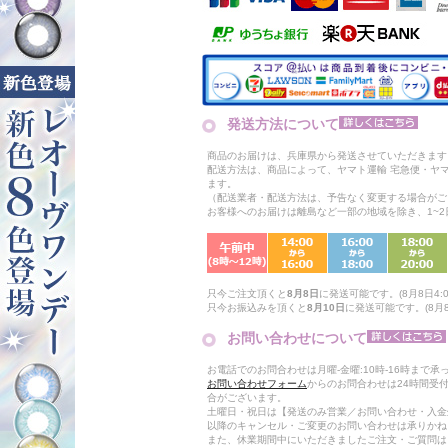
発送方法について
商品のお届けは、兵庫県から発送させていただきます
配送方法は、商品によって、ヤマト運輸 宅急便・ヤ
ます。
（配送業者・配送方法は、予告なく変更する場合がご
お客様へのお届けは離島など一部の地域を除き、1~
只今ご注文頂くと
8月8日
に発送可能です。(8月8日4:0
只今お振込みを頂くと
8月10日
に発送可能です。(8月8
お問い合わせについて
お電話でのお問合わせは月曜-金曜:10時-16時まで承
お問い合わせフォーム
からのお問合わせは24時間受
合がございます。
土曜日・祝日は【発送のみ営業／お問い合わせ・入金
以降のキャンセル・ご変更のお問い合わせは承りかね
また、休業期間中にいただきましたご注文・ご質問は