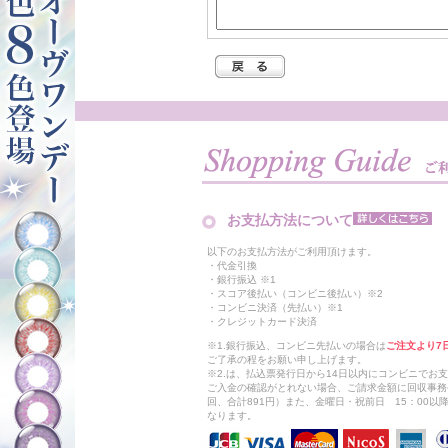
お支払方法について
以下のお支払方法がご利用頂けます。
・代金引換
・銀行振込 ※1
・スコア後払い（コンビニ後払い）※2
・コンビニ決済（先払い）※1
・クレジットカード決済
※1.銀行振込、コンビニ先払いの場合は
ご注文より7
ご了承の程をお願い申し上げます。
※2.は、払込票発行日から14日以内にコンビニでお
ご入金の確認がとれない場合、ご請求金額に回収事務
回、合計891円）また、金曜日・祝前日 15：00
なります。