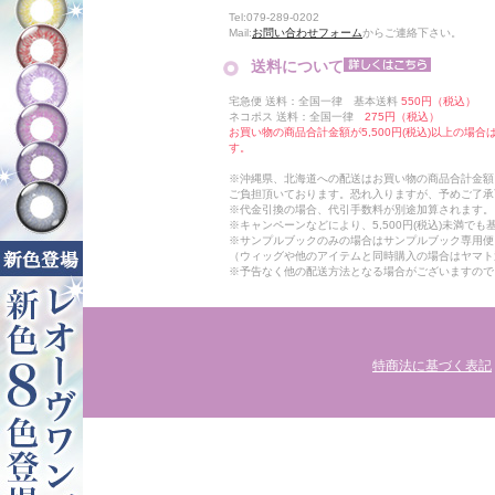
Tel:079-289-0202
Mail:
お問い合わせフォーム
からご連絡下さい。
送料について
宅急便 送料：全国一律 基本送料
550円（税込）
ネコポス 送料：全国一律
275円（税込）
お買い物の商品合計金額が5,500円(税込)以上の場
す。
※沖縄県、北海道への配送はお買い物の商品合計金額に
ご負担頂いております。恐れ入りますが、予めご了承
※代金引換の場合、代引手数料が別途加算されます。
※キャンペーンなどにより、5,500円(税込)未満で
※サンプルブックのみの場合はサンプルブック専用便
（ウィッグや他のアイテムと同時購入の場合はヤマト
※予告なく他の配送方法となる場合がございますので
特商法に基づく表記