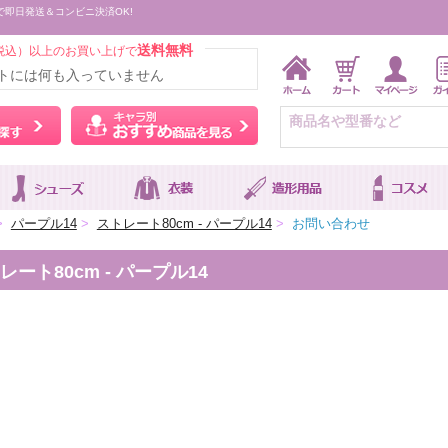
で即日発送＆コンビニ決済OK!
送料無料
税込）以上のお買い上げで
トには何も入っていません
ウィッグをカラーから探す
キャラ別おすすめ商品を
>
パープル14
>
ストレート80cm - パープル14
>
お問い合わせ
ト80cm - パープル14