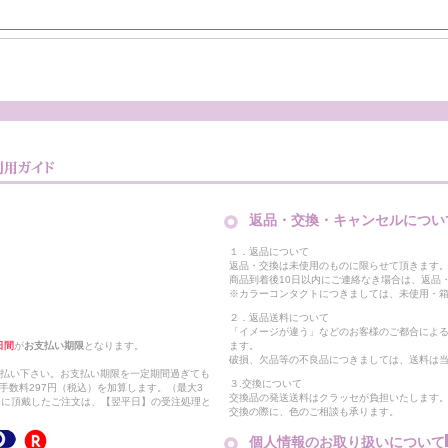
返品・交換・キャンセルについ
１．返品について
返品・交換は未使用のものに限らせて頂きます
商品到着後10日以内にご連絡なき場合は、返品
※カラーコンタクトにつきましては、未使用・箱
２．返品送料について
「イメージが違う」などのお客様のご都合によ
日間
が
お支払い期限
となります。
ます。
破損、欠品等の不良品につきましては、送料は
支払い下さい。お支払い期限を一定期間過ぎても
３.交換について
手数料297円（税込）を加算します。（最大3
交換品の発送送料はクラッセが負担いたします
以降に頂戴したご注文は、【翌平日】の受注処理と
交換の際に、色のご相談も承ります。
個人情報のお取り扱いについて