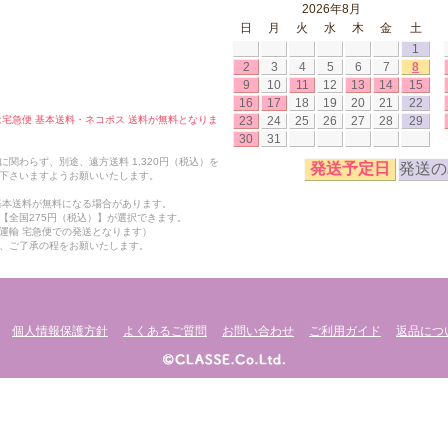
2026年8月
日
月
火
水
木
金
土
1
2
3
4
5
6
7
8
9
10
11
12
13
14
15
16
17
18
19
20
21
22
23
24
25
26
27
28
29
合は宅急便 基本送料・ネコポス 送料が無料となりま
30
31
関わらず、別途、遠方送料 1,320円（税込）を
発送予定日
発送の
下さいますようお願いいたします。
も基本送料が無料になる場合があります。
【全国275円（税込）】が選択できます。
運輸 宅急便での発送となります）
、ご了承の程をお願いたします。
個人情報保護方針
よくあるご質問
お問い合わせ
ご利用ガイド
返品につ