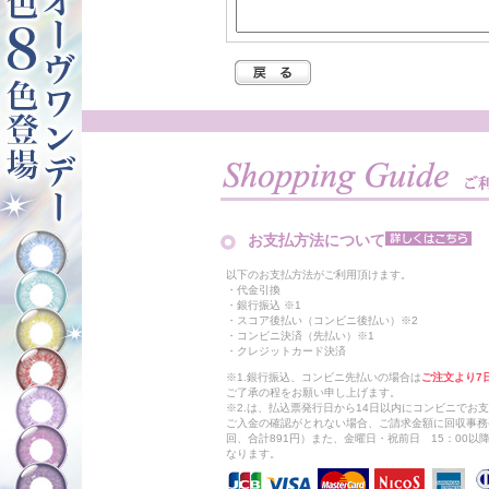
お支払方法について
以下のお支払方法がご利用頂けます。
・代金引換
・銀行振込 ※1
・スコア後払い（コンビニ後払い）※2
・コンビニ決済（先払い）※1
・クレジットカード決済
※1.銀行振込、コンビニ先払いの場合は
ご注文より7
ご了承の程をお願い申し上げます。
※2.は、払込票発行日から14日以内にコンビニでお
ご入金の確認がとれない場合、ご請求金額に回収事務
回、合計891円）また、金曜日・祝前日 15：00
なります。