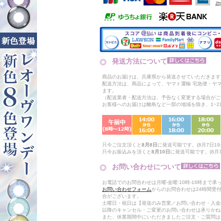
発送方法について
商品のお届けは、兵庫県から発送させていただきます
配送方法は、商品によって、ヤマト運輸 宅急便・ヤ
ます。
（配送業者・配送方法は、予告なく変更する場合がご
お客様へのお届けは離島など一部の地域を除き、1~
只今ご注文頂くと
8月8日
に発送可能です。(8月7日19:
只今お振込みを頂くと
8月10日
に発送可能です。(8月7日
お問い合わせについて
お電話でのお問合わせは月曜-金曜:10時-16時まで承
お問い合わせフォーム
からのお問合わせは24時間受
合がございます。
土曜日・祝日は【発送のみ営業／お問い合わせ・入金
以降のキャンセル・ご変更のお問い合わせは承りかね
また、休業期間中にいただきましたご注文・ご質問は