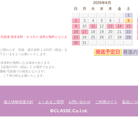
2026年8月
日
月
火
水
木
金
土
1
2
3
4
5
6
7
8
9
10
11
12
13
14
15
16
17
18
19
20
21
22
23
24
25
26
27
28
29
合は宅急便 基本送料・ネコポス 送料が無料となりま
30
31
関わらず、別途、遠方送料 1,320円（税込）を
発送予定日
発送の
下さいますようお願いいたします。
も基本送料が無料になる場合があります。
【全国275円（税込）】が選択できます。
運輸 宅急便での発送となります）
、ご了承の程をお願いたします。
個人情報保護方針
よくあるご質問
お問い合わせ
ご利用ガイド
返品につ