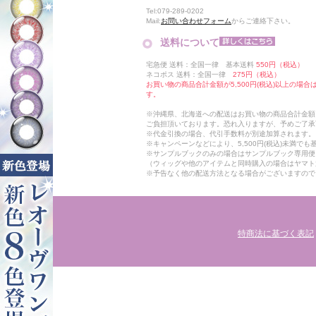
Tel:079-289-0202
Mail:
お問い合わせフォーム
からご連絡下さい。
送料について
宅急便 送料：全国一律 基本送料
550円（税込）
ネコポス 送料：全国一律
275円（税込）
お買い物の商品合計金額が5,500円(税込)以上の場
す。
※沖縄県、北海道への配送はお買い物の商品合計金額に
ご負担頂いております。恐れ入りますが、予めご了承
※代金引換の場合、代引手数料が別途加算されます。
※キャンペーンなどにより、5,500円(税込)未満で
※サンプルブックのみの場合はサンプルブック専用便
（ウィッグや他のアイテムと同時購入の場合はヤマト
※予告なく他の配送方法となる場合がございますので
特商法に基づく表記