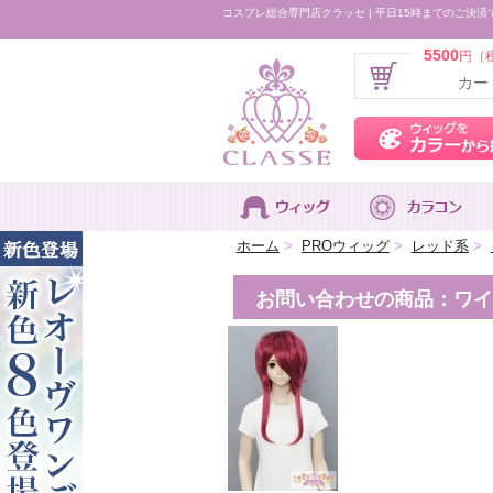
コスプレ総合専門店クラッセ | 平日15時までのご決済
5500
円（
カー
ホーム
>
PROウィッグ
>
レッド系
>
お問い合わせの商品：ワイル