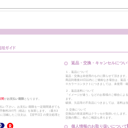
返品・交換・キャンセルについ
１．返品について
返品・交換は未使用のものに限らせて頂きます
商品到着後10日以内にご連絡なき場合は、返品
※カラーコンタクトにつきましては、未使用・箱
２．返品送料について
「イメージが違う」などのお客様のご都合によ
日間
が
お支払い期限
となります。
ます。
破損、欠品等の不良品につきましては、送料は
支払い下さい。お支払い期限を一定期間過ぎても
３.交換について
手数料297円（税込）を加算します。（最大3
交換品の発送送料はクラッセが負担いたします
以降に頂戴したご注文は、【翌平日】の受注処理と
交換の際に、色のご相談も承ります。
個人情報のお取り扱いについて