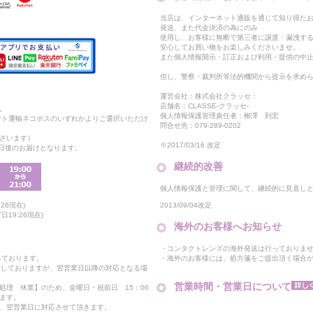
当店は、インターネット通販を通じて知り得たお
発送、また代金決済の為にのみ
使用し、お客様に無断で第三者に譲渡・漏洩す
安心してお買い物をお楽しみくださいませ。
また個人情報開示・訂正および利用・提供の中
但し、警察・裁判所等法的機関から提示を求め
運営会社：株式会社クラッセ：
店舗名：CLASSE-クラッセ-
。
個人情報保護管理責任者：柳澤 到宏
マト運輸ネコポスのいずれかよりご選択いただけ
問合せ先：079-289-0202
ざいます）
※2017/03/16 改定
2日後のお届けとなります。
継続的改善
個人情報保護と管理に関して、継続的に見直し
2013/09/04改定
26現在)
19:26現在)
海外のお客様へお知らせ
・コンタクトレンズの海外発送は行っておりま
・海外のお客様には、処方箋をご提出頂く場合
っております。
付しておりますが、翌営業日以降の対応となる場
営業時間・営業日について
処理 休業】のため、金曜日・祝前日 15：00
ます。
、翌営業日に対応させて頂きます。