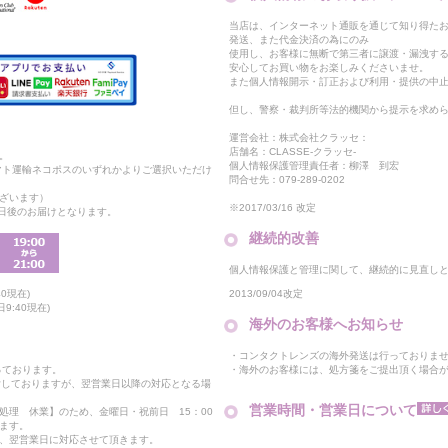
当店は、インターネット通販を通じて知り得たお
発送、また代金決済の為にのみ
使用し、お客様に無断で第三者に譲渡・漏洩す
安心してお買い物をお楽しみくださいませ。
また個人情報開示・訂正および利用・提供の中
但し、警察・裁判所等法的機関から提示を求め
運営会社：株式会社クラッセ：
店舗名：CLASSE-クラッセ-
。
個人情報保護管理責任者：柳澤 到宏
マト運輸ネコポスのいずれかよりご選択いただけ
問合せ先：079-289-0202
ざいます）
※2017/03/16 改定
2日後のお届けとなります。
継続的改善
個人情報保護と管理に関して、継続的に見直し
2013/09/04改定
0現在)
9:40現在)
海外のお客様へお知らせ
・コンタクトレンズの海外発送は行っておりま
・海外のお客様には、処方箋をご提出頂く場合
っております。
付しておりますが、翌営業日以降の対応となる場
営業時間・営業日について
処理 休業】のため、金曜日・祝前日 15：00
ます。
、翌営業日に対応させて頂きます。