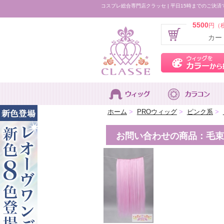
コスプレ総合専門店クラッセ | 平日15時までのご決済
5500
円（
カー
ホーム
>
PROウィッグ
>
ピンク系
>
お問い合わせの商品：毛束10