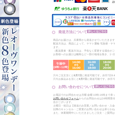
発送方法について
商品のお届けは、兵庫県から発送させていただきます
配送方法は、商品によって、ヤマト運輸 宅急便・ヤ
ます。
（配送業者・配送方法は、予告なく変更する場合がご
お客様へのお届けは離島など一部の地域を除き、1~
只今ご注文頂くと
8月7日
に発送可能です。(8月7日9:4
只今お振込みを頂くと
8月7日
に発送可能です。(8月7日
お問い合わせについて
お電話でのお問合わせは月曜-金曜:10時-16時まで承
お問い合わせフォーム
からのお問合わせは24時間受
合がございます。
土曜日・祝日は【発送のみ営業／お問い合わせ・入金
以降のキャンセル・ご変更のお問い合わせは承りかね
また、休業期間中にいただきましたご注文・ご質問は