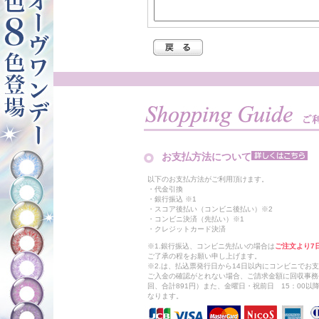
お支払方法について
以下のお支払方法がご利用頂けます。
・代金引換
・銀行振込 ※1
・スコア後払い（コンビニ後払い）※2
・コンビニ決済（先払い）※1
・クレジットカード決済
※1.銀行振込、コンビニ先払いの場合は
ご注文より7
ご了承の程をお願い申し上げます。
※2.は、払込票発行日から14日以内にコンビニでお
ご入金の確認がとれない場合、ご請求金額に回収事務
回、合計891円）また、金曜日・祝前日 15：00
なります。