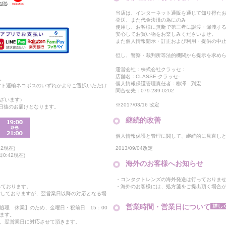
当店は、インターネット通販を通じて知り得たお
発送、また代金決済の為にのみ
使用し、お客様に無断で第三者に譲渡・漏洩す
安心してお買い物をお楽しみくださいませ。
また個人情報開示・訂正および利用・提供の中
但し、警察・裁判所等法的機関から提示を求め
運営会社：株式会社クラッセ：
店舗名：CLASSE-クラッセ-
。
個人情報保護管理責任者：柳澤 到宏
マト運輸ネコポスのいずれかよりご選択いただけ
問合せ先：079-289-0202
ざいます）
※2017/03/16 改定
2日後のお届けとなります。
継続的改善
個人情報保護と管理に関して、継続的に見直し
2013/09/04改定
2現在)
0:42現在)
海外のお客様へお知らせ
・コンタクトレンズの海外発送は行っておりま
・海外のお客様には、処方箋をご提出頂く場合
っております。
付しておりますが、翌営業日以降の対応となる場
営業時間・営業日について
処理 休業】のため、金曜日・祝前日 15：00
ます。
、翌営業日に対応させて頂きます。