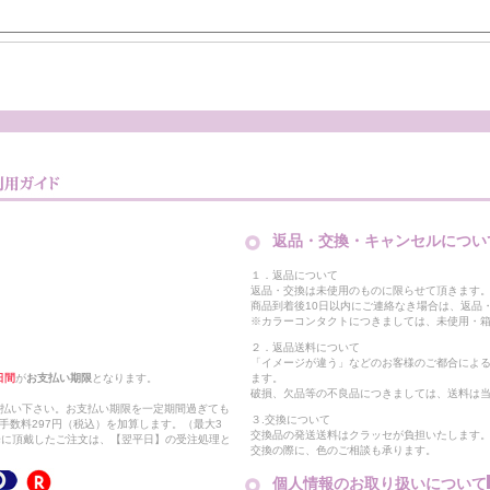
返品・交換・キャンセルについ
１．返品について
返品・交換は未使用のものに限らせて頂きます
商品到着後10日以内にご連絡なき場合は、返品
※カラーコンタクトにつきましては、未使用・箱
２．返品送料について
「イメージが違う」などのお客様のご都合によ
日間
が
お支払い期限
となります。
ます。
破損、欠品等の不良品につきましては、送料は
支払い下さい。お支払い期限を一定期間過ぎても
３.交換について
手数料297円（税込）を加算します。（最大3
交換品の発送送料はクラッセが負担いたします
以降に頂戴したご注文は、【翌平日】の受注処理と
交換の際に、色のご相談も承ります。
個人情報のお取り扱いについて