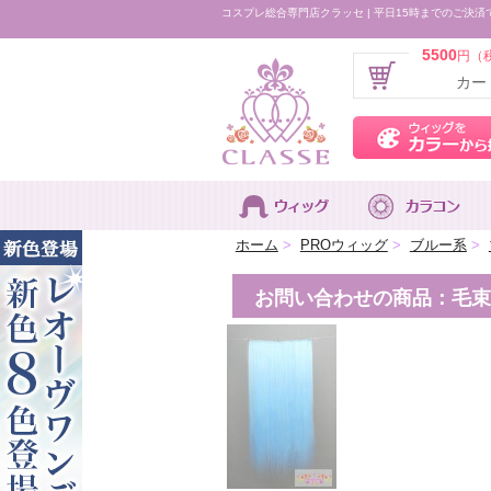
コスプレ総合専門店クラッセ | 平日15時までのご決済
5500
円（
カー
ホーム
>
PROウィッグ
>
ブルー系
>
お問い合わせの商品：毛束60