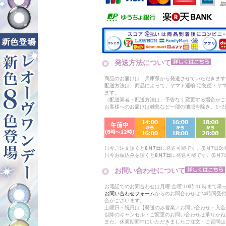
発送方法について
商品のお届けは、兵庫県から発送させていただきます
配送方法は、商品によって、ヤマト運輸 宅急便・ヤ
ます。
（配送業者・配送方法は、予告なく変更する場合がご
お客様へのお届けは離島など一部の地域を除き、1~
只今ご注文頂くと
8月7日
に発送可能です。(8月7日0:4
只今お振込みを頂くと
8月7日
に発送可能です。(8月7日
お問い合わせについて
お電話でのお問合わせは月曜-金曜:10時-16時まで承
お問い合わせフォーム
からのお問合わせは24時間受
合がございます。
土曜日・祝日は【発送のみ営業／お問い合わせ・入金
以降のキャンセル・ご変更のお問い合わせは承りかね
また、休業期間中にいただきましたご注文・ご質問は