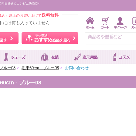
で即日発送＆コンビニ決済OK!
送料無料
税込）以上のお買い上げで
トには何も入っていません
ウィッグをカラーから探す
キャラ別おすすめ商品を
ブルー08
>
毛束60cm - ブルー08
>
お問い合わせ
cm - ブルー08