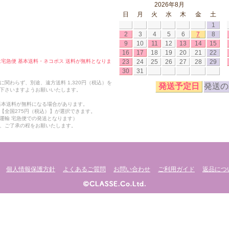
2026年8月
日
月
火
水
木
金
土
1
2
3
4
5
6
7
8
9
10
11
12
13
14
15
16
17
18
19
20
21
22
23
24
25
26
27
28
29
合は宅急便 基本送料・ネコポス 送料が無料となりま
30
31
関わらず、別途、遠方送料 1,320円（税込）を
発送予定日
発送の
下さいますようお願いいたします。
も基本送料が無料になる場合があります。
【全国275円（税込）】が選択できます。
運輸 宅急便での発送となります）
、ご了承の程をお願いたします。
個人情報保護方針
よくあるご質問
お問い合わせ
ご利用ガイド
返品につ