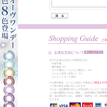
お支払方法について
以下のお支払方法がご利用頂けます。
・代金引換
・銀行振込 ※1
・スコア後払い（コンビニ後払い）※2
・コンビニ決済（先払い）※1
・クレジットカード決済
※1.銀行振込、コンビニ先払いの場合は
ご注文より7
ご了承の程をお願い申し上げます。
※2.は、払込票発行日から14日以内にコンビニでお
ご入金の確認がとれない場合、ご請求金額に回収事務
回、合計891円）また、金曜日・祝前日 15：00
なります。