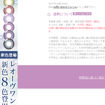
Tel:079-289-0202
Mail:
お問い合わせフォーム
からご連絡下さい。
送料について
宅急便 送料：全国一律 基本送料
550円（税込）
ネコポス 送料：全国一律
275円（税込）
お買い物の商品合計金額が5,500円(税込)以上の場
す。
※沖縄県、北海道への配送はお買い物の商品合計金額に
ご負担頂いております。恐れ入りますが、予めご了承
※代金引換の場合、代引手数料が別途加算されます。
※キャンペーンなどにより、5,500円(税込)未満で
※サンプルブックのみの場合はサンプルブック専用便
（ウィッグや他のアイテムと同時購入の場合はヤマト
※予告なく他の配送方法となる場合がございますので
特商法に基づく表記