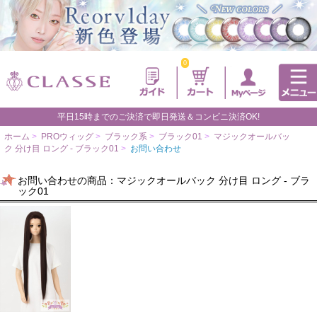
0
平日15時までのご決済で即日発送＆コンビニ決済OK!
ホーム
>
PROウィッグ
>
ブラック系
>
ブラック01
>
マジックオールバッ
ク 分け目 ロング - ブラック01
>
お問い合わせ
お問い合わせの商品：マジックオールバック 分け目 ロング - ブラ
ック01