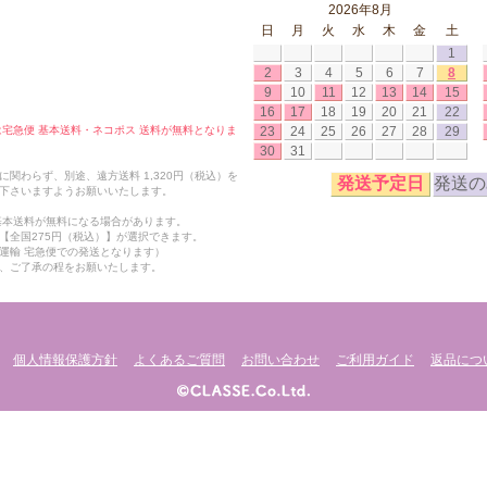
2026年8月
日
月
火
水
木
金
土
1
2
3
4
5
6
7
8
9
10
11
12
13
14
15
16
17
18
19
20
21
22
23
24
25
26
27
28
29
合は宅急便 基本送料・ネコポス 送料が無料となりま
30
31
関わらず、別途、遠方送料 1,320円（税込）を
発送予定日
発送の
下さいますようお願いいたします。
も基本送料が無料になる場合があります。
【全国275円（税込）】が選択できます。
運輸 宅急便での発送となります）
、ご了承の程をお願いたします。
個人情報保護方針
よくあるご質問
お問い合わせ
ご利用ガイド
返品につ