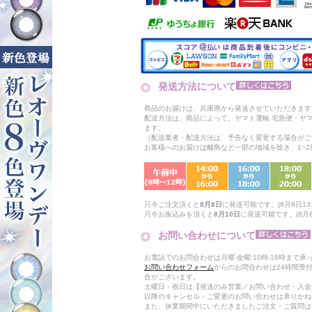
発送方法について
商品のお届けは、兵庫県から発送させていただきます
配送方法は、商品によって、ヤマト運輸 宅急便・ヤ
ます。
（配送業者・配送方法は、予告なく変更する場合がご
お客様へのお届けは離島など一部の地域を除き、1~
只今ご注文頂くと
8月8日
に発送可能です。(8月8日13:
只今お振込みを頂くと
8月10日
に発送可能です。(8月8日
お問い合わせについて
お電話でのお問合わせは月曜-金曜:10時-16時まで承
お問い合わせフォーム
からのお問合わせは24時間受
合がございます。
土曜日・祝日は【発送のみ営業／お問い合わせ・入金
以降のキャンセル・ご変更のお問い合わせは承りかね
また、休業期間中にいただきましたご注文・ご質問は