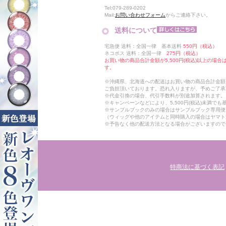
Tel:079-289-0202
Mail:
お問い合わせフォーム
からご連絡下さい。
送料について
宅急便 送料：全国一律 基本送料
550円（税込）
ネコポス 送料：全国一律
275円（税込）
お買い物の商品合計金額が5,500円(税込)以上の場
す。
※沖縄県、北海道への配送はお買い物の商品合計金額に
ご負担頂いております。恐れ入りますが、予めご了承
※代金引換の場合、代引手数料が別途加算されます。
※キャンペーンなどにより、5,500円(税込)未満で
※サンプルブックのみの場合はサンプルブック専用便
（ウィッグや他のアイテムと同時購入の場合はヤマト
※予告なく他の配送方法となる場合がございますので
特商法に基づく表記