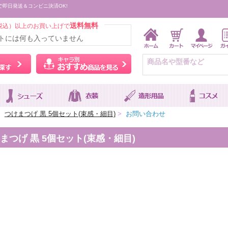
で即日発送＆コンビニ決済OK!
送料無料
税込）以上のお買い上げで
トには何も入っていません
ウィッグをカラーから探す
キャラ別おすすめ商品を
>
つけまつげ 黒 5個セット(束感・細目)
>
お問い合わせ
つげ 黒 5個セット(束感・細目)