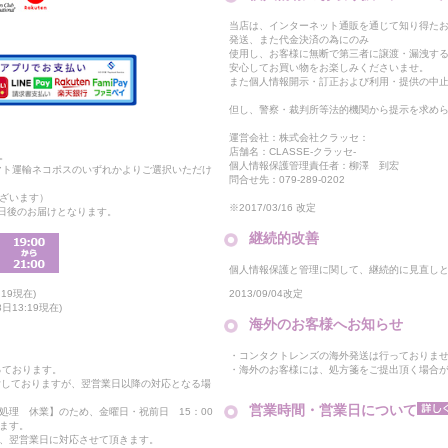
当店は、インターネット通販を通じて知り得たお
発送、また代金決済の為にのみ
使用し、お客様に無断で第三者に譲渡・漏洩す
安心してお買い物をお楽しみくださいませ。
また個人情報開示・訂正および利用・提供の中
但し、警察・裁判所等法的機関から提示を求め
運営会社：株式会社クラッセ：
店舗名：CLASSE-クラッセ-
。
個人情報保護管理責任者：柳澤 到宏
マト運輸ネコポスのいずれかよりご選択いただけ
問合せ先：079-289-0202
ざいます）
※2017/03/16 改定
2日後のお届けとなります。
継続的改善
個人情報保護と管理に関して、継続的に見直し
2013/09/04改定
19現在)
13:19現在)
海外のお客様へお知らせ
・コンタクトレンズの海外発送は行っておりま
・海外のお客様には、処方箋をご提出頂く場合
っております。
付しておりますが、翌営業日以降の対応となる場
営業時間・営業日について
処理 休業】のため、金曜日・祝前日 15：00
ます。
、翌営業日に対応させて頂きます。