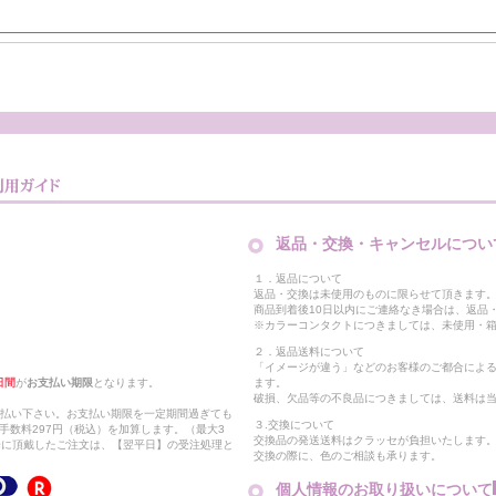
返品・交換・キャンセルについ
１．返品について
返品・交換は未使用のものに限らせて頂きます
商品到着後10日以内にご連絡なき場合は、返品
※カラーコンタクトにつきましては、未使用・箱
２．返品送料について
「イメージが違う」などのお客様のご都合によ
日間
が
お支払い期限
となります。
ます。
破損、欠品等の不良品につきましては、送料は
支払い下さい。お支払い期限を一定期間過ぎても
３.交換について
手数料297円（税込）を加算します。（最大3
交換品の発送送料はクラッセが負担いたします
以降に頂戴したご注文は、【翌平日】の受注処理と
交換の際に、色のご相談も承ります。
個人情報のお取り扱いについて