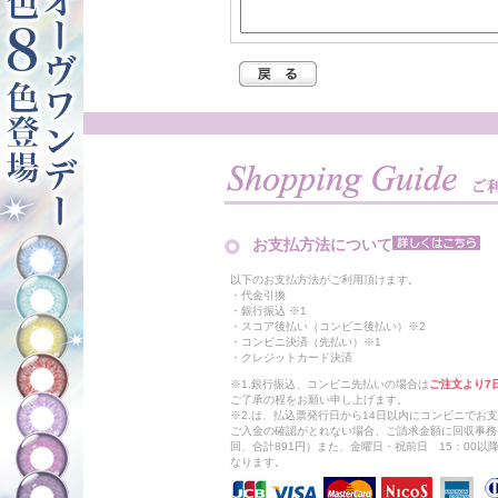
お支払方法について
以下のお支払方法がご利用頂けます。
・代金引換
・銀行振込 ※1
・スコア後払い（コンビニ後払い）※2
・コンビニ決済（先払い）※1
・クレジットカード決済
※1.銀行振込、コンビニ先払いの場合は
ご注文より7
ご了承の程をお願い申し上げます。
※2.は、払込票発行日から14日以内にコンビニでお
ご入金の確認がとれない場合、ご請求金額に回収事務
回、合計891円）また、金曜日・祝前日 15：00
なります。