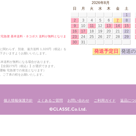
2026年8月
日
月
火
水
木
金
土
1
2
3
4
5
6
7
8
9
10
11
12
13
14
15
16
17
18
19
20
21
22
23
24
25
26
27
28
29
合は宅急便 基本送料・ネコポス 送料が無料となりま
30
31
関わらず、別途、遠方送料 1,320円（税込）を
発送予定日
発送の
下さいますようお願いいたします。
も基本送料が無料になる場合があります。
【全国275円（税込）】が選択できます。
運輸 宅急便での発送となります）
、ご了承の程をお願いたします。
個人情報保護方針
よくあるご質問
お問い合わせ
ご利用ガイド
返品につ