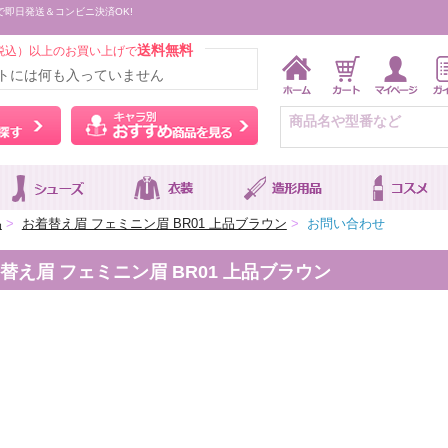
で即日発送＆コンビニ決済OK!
送料無料
税込）以上のお買い上げで
トには何も入っていません
ウィッグをカラーから探す
キャラ別おすすめ商品を
品
>
お着替え眉 フェミニン眉 BR01 上品ブラウン
>
お問い合わせ
え眉 フェミニン眉 BR01 上品ブラウン