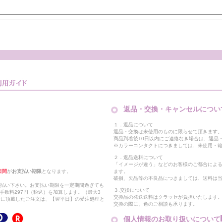
返品・交換・キャンセルについ
１．返品について
返品・交換は未使用のものに限らせて頂きます
商品到着後10日以内にご連絡なき場合は、返品
※カラーコンタクトにつきましては、未使用・箱
２．返品送料について
「イメージが違う」などのお客様のご都合によ
日間
が
お支払い期限
となります。
ます。
破損、欠品等の不良品につきましては、送料は
支払い下さい。お支払い期限を一定期間過ぎても
３.交換について
手数料297円（税込）を加算します。（最大3
交換品の発送送料はクラッセが負担いたします
以降に頂戴したご注文は、【翌平日】の受注処理と
交換の際に、色のご相談も承ります。
個人情報のお取り扱いについて