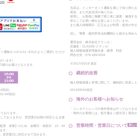
当店は、インターネット通販を通じて知り得たお
発送、また代金決済の為にのみ
使用し、お客様に無断で第三者に譲渡・漏洩す
安心してお買い物をお楽しみくださいませ。
また個人情報開示・訂正および利用・提供の中
但し、警察・裁判所等法的機関から提示を求め
運営会社：株式会社クラッセ：
店舗名：CLASSE-クラッセ-
。
個人情報保護管理責任者：柳澤 到宏
マト運輸ネコポスのいずれかよりご選択いただけ
問合せ先：079-289-0202
ざいます）
※2017/03/16 改定
2日後のお届けとなります。
継続的改善
個人情報保護と管理に関して、継続的に見直し
2013/09/04改定
4現在)
2:44現在)
海外のお客様へお知らせ
・コンタクトレンズの海外発送は行っておりま
・海外のお客様には、処方箋をご提出頂く場合
っております。
付しておりますが、翌営業日以降の対応となる場
営業時間・営業日について
処理 休業】のため、金曜日・祝前日 15：00
ます。
、翌営業日に対応させて頂きます。