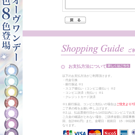
お支払方法について
以下のお支払方法がご利用頂けます。
・代金引換
・銀行振込 ※1
・スコア後払い（コンビニ後払い）※2
・コンビニ決済（先払い）※1
・クレジットカード決済
※1.銀行振込、コンビニ先払いの場合は
ご注文より7
ご了承の程をお願い申し上げます。
※2.は、払込票発行日から14日以内にコンビニでお
ご入金の確認がとれない場合、ご請求金額に回収事務
回、合計891円）また、金曜日・祝前日 15：00
なります。