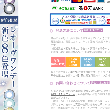
発送方法について
商品のお届けは、兵庫県から発送させていただきます
配送方法は、商品によって、ヤマト運輸 宅急便・ヤ
ます。
（配送業者・配送方法は、予告なく変更する場合がご
お客様へのお届けは離島など一部の地域を除き、1~
只今ご注文頂くと
8月7日
に発送可能です。(8月7日2:4
只今お振込みを頂くと
8月7日
に発送可能です。(8月7日
お問い合わせについて
お電話でのお問合わせは月曜-金曜:10時-16時まで承
お問い合わせフォーム
からのお問合わせは24時間受
合がございます。
土曜日・祝日は【発送のみ営業／お問い合わせ・入金
以降のキャンセル・ご変更のお問い合わせは承りかね
また、休業期間中にいただきましたご注文・ご質問は