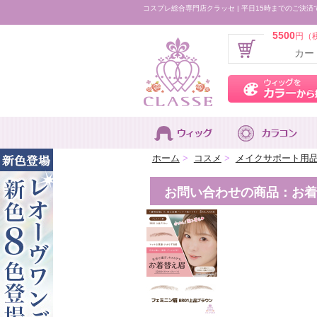
コスプレ総合専門店クラッセ | 平日15時までのご決済
5500
円（
カー
ホーム
>
コスメ
>
メイクサポート用
お問い合わせの商品：お着替