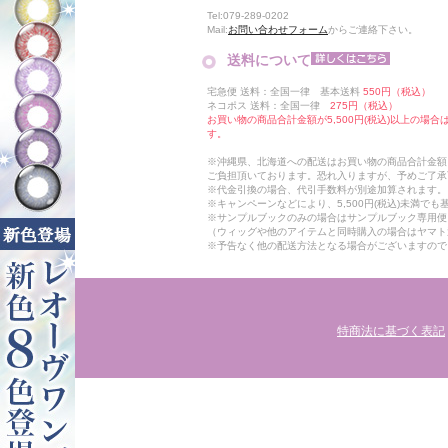
Tel:079-289-0202
Mail:
お問い合わせフォーム
からご連絡下さい。
送料について
宅急便 送料：全国一律 基本送料
550円（税込）
ネコポス 送料：全国一律
275円（税込）
お買い物の商品合計金額が5,500円(税込)以上の場
す。
※沖縄県、北海道への配送はお買い物の商品合計金額に
ご負担頂いております。恐れ入りますが、予めご了承
※代金引換の場合、代引手数料が別途加算されます。
※キャンペーンなどにより、5,500円(税込)未満で
※サンプルブックのみの場合はサンプルブック専用便
（ウィッグや他のアイテムと同時購入の場合はヤマト
※予告なく他の配送方法となる場合がございますので
特商法に基づく表記