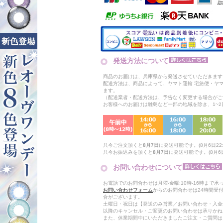
発送方法について
商品のお届けは、兵庫県から発送させていただきます
配送方法は、商品によって、ヤマト運輸 宅急便・ヤ
ます。
（配送業者・配送方法は、予告なく変更する場合がご
お客様へのお届けは離島など一部の地域を除き、1~
只今ご注文頂くと
8月7日
に発送可能です。(8月6日22:
只今お振込みを頂くと
8月7日
に発送可能です。(8月6日
お問い合わせについて
お電話でのお問合わせは月曜-金曜:10時-16時まで承
お問い合わせフォーム
からのお問合わせは24時間受
合がございます。
土曜日・祝日は【発送のみ営業／お問い合わせ・入金
以降のキャンセル・ご変更のお問い合わせは承りかね
また、休業期間中にいただきましたご注文・ご質問は