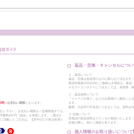
返品・交換・キャンセルについ
１．返品について
返品・交換は未使用のものに限らせて頂きます
商品到着後10日以内にご連絡なき場合は、返品
※カラーコンタクトにつきましては、未使用・箱
２．返品送料について
「イメージが違う」などのお客様のご都合によ
日間
が
お支払い期限
となります。
ます。
破損、欠品等の不良品につきましては、送料は
支払い下さい。お支払い期限を一定期間過ぎても
３.交換について
手数料297円（税込）を加算します。（最大3
交換品の発送送料はクラッセが負担いたします
以降に頂戴したご注文は、【翌平日】の受注処理と
交換の際に、色のご相談も承ります。
個人情報のお取り扱いについて