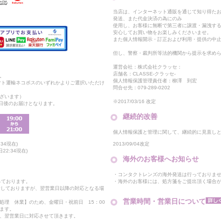
当店は、インターネット通販を通じて知り得たお
発送、また代金決済の為にのみ
使用し、お客様に無断で第三者に譲渡・漏洩す
安心してお買い物をお楽しみくださいませ。
また個人情報開示・訂正および利用・提供の中
但し、警察・裁判所等法的機関から提示を求め
運営会社：株式会社クラッセ：
店舗名：CLASSE-クラッセ-
。
個人情報保護管理責任者：柳澤 到宏
マト運輸ネコポスのいずれかよりご選択いただけ
問合せ先：079-289-0202
ざいます）
※2017/03/16 改定
2日後のお届けとなります。
継続的改善
個人情報保護と管理に関して、継続的に見直し
2013/09/04改定
34現在)
22:34現在)
海外のお客様へお知らせ
・コンタクトレンズの海外発送は行っておりま
・海外のお客様には、処方箋をご提出頂く場合
っております。
付しておりますが、翌営業日以降の対応となる場
営業時間・営業日について
処理 休業】のため、金曜日・祝前日 15：00
ます。
、翌営業日に対応させて頂きます。