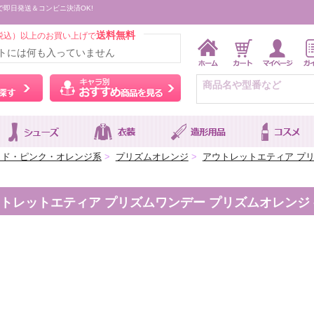
で即日発送＆コンビニ決済OK!
送料無料
税込）以上のお買い上げで
トには何も入っていません
ウィッグをカラーから探す
キャラ別おすすめ商品を
ッド・ピンク・オレンジ系
>
プリズムオレンジ
>
アウトレットエティア プリズ
レットエティア プリズムワンデー プリズムオレンジ -7