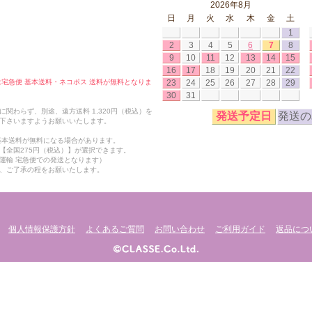
2026年8月
日
月
火
水
木
金
土
1
2
3
4
5
6
7
8
9
10
11
12
13
14
15
16
17
18
19
20
21
22
23
24
25
26
27
28
29
合は宅急便 基本送料・ネコポス 送料が無料となりま
30
31
関わらず、別途、遠方送料 1,320円（税込）を
発送予定日
発送の
下さいますようお願いいたします。
も基本送料が無料になる場合があります。
【全国275円（税込）】が選択できます。
運輸 宅急便での発送となります）
、ご了承の程をお願いたします。
個人情報保護方針
よくあるご質問
お問い合わせ
ご利用ガイド
返品につ