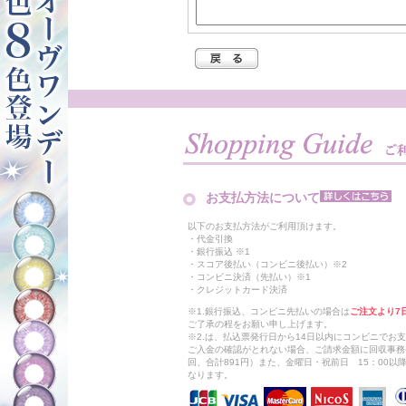
お支払方法について
以下のお支払方法がご利用頂けます。
・代金引換
・銀行振込 ※1
・スコア後払い（コンビニ後払い）※2
・コンビニ決済（先払い）※1
・クレジットカード決済
※1.銀行振込、コンビニ先払いの場合は
ご注文より7
ご了承の程をお願い申し上げます。
※2.は、払込票発行日から14日以内にコンビニでお
ご入金の確認がとれない場合、ご請求金額に回収事務
回、合計891円）また、金曜日・祝前日 15：00
なります。