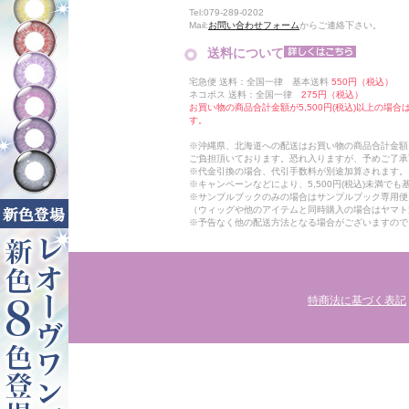
Tel:079-289-0202
Mail:
お問い合わせフォーム
からご連絡下さい。
送料について
宅急便 送料：全国一律 基本送料
550円（税込）
ネコポス 送料：全国一律
275円（税込）
お買い物の商品合計金額が5,500円(税込)以上の場
す。
※沖縄県、北海道への配送はお買い物の商品合計金額に
ご負担頂いております。恐れ入りますが、予めご了承
※代金引換の場合、代引手数料が別途加算されます。
※キャンペーンなどにより、5,500円(税込)未満で
※サンプルブックのみの場合はサンプルブック専用便
（ウィッグや他のアイテムと同時購入の場合はヤマト
※予告なく他の配送方法となる場合がございますので
特商法に基づく表記