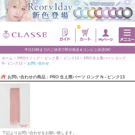
0
平日15時までのご決済で即日発送＆コンビニ決済OK!
ホーム
>
PROウィッグ
>
ピンク系
>
ピンク13
>
PRO 生え際パーツ ロング
N - ピンク13
>
お問い合わせ
お問い合わせの商品：PRO 生え際パーツ ロング N - ピンク13
下記よりお問い合わせをお願い致します。