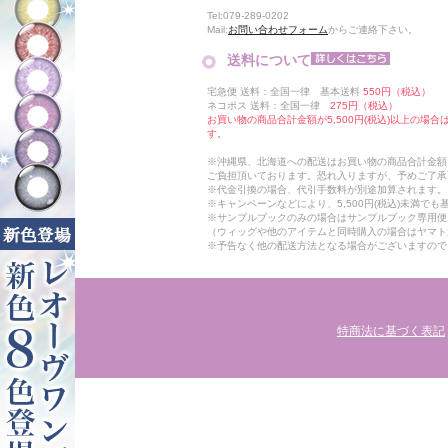
Tel:079-289-0202
Mail:
お問い合わせフォーム
からご連絡下さい。
送料について
宅急便 送料：全国一律 基本送料
550円（税込）
ネコポス 送料：全国一律
275円（税込）
お買い物の商品合計金額が5,500円(税込)以上の場
す。
※沖縄県、北海道への配送はお買い物の商品合計金額に
ご負担頂いております。恐れ入りますが、予めご了承
※代金引換の場合、代引手数料が別途加算されます。
※キャンペーンなどにより、5,500円(税込)未満で
※サンプルブックのみの場合はサンプルブック専用便
（ウィッグや他のアイテムと同時購入の場合はヤマト
※予告なく他の配送方法となる場合がございますので
特商法に基づく表記