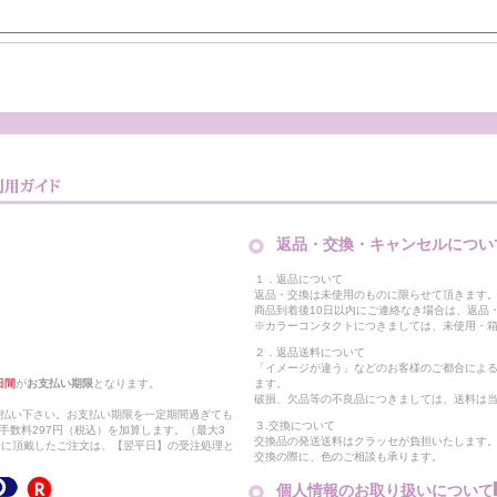
返品・交換・キャンセルについ
１．返品について
返品・交換は未使用のものに限らせて頂きます
商品到着後10日以内にご連絡なき場合は、返品
※カラーコンタクトにつきましては、未使用・箱
２．返品送料について
「イメージが違う」などのお客様のご都合によ
日間
が
お支払い期限
となります。
ます。
破損、欠品等の不良品につきましては、送料は
支払い下さい。お支払い期限を一定期間過ぎても
３.交換について
手数料297円（税込）を加算します。（最大3
交換品の発送送料はクラッセが負担いたします
以降に頂戴したご注文は、【翌平日】の受注処理と
交換の際に、色のご相談も承ります。
個人情報のお取り扱いについて