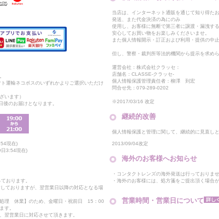
当店は、インターネット通販を通じて知り得たお
発送、また代金決済の為にのみ
使用し、お客様に無断で第三者に譲渡・漏洩す
安心してお買い物をお楽しみくださいませ。
また個人情報開示・訂正および利用・提供の中
但し、警察・裁判所等法的機関から提示を求め
運営会社：株式会社クラッセ：
店舗名：CLASSE-クラッセ-
。
個人情報保護管理責任者：柳澤 到宏
マト運輸ネコポスのいずれかよりご選択いただけ
問合せ先：079-289-0202
ざいます）
※2017/03/16 改定
2日後のお届けとなります。
継続的改善
個人情報保護と管理に関して、継続的に見直し
2013/09/04改定
54現在)
日3:54現在)
海外のお客様へお知らせ
・コンタクトレンズの海外発送は行っておりま
・海外のお客様には、処方箋をご提出頂く場合
っております。
付しておりますが、翌営業日以降の対応となる場
営業時間・営業日について
処理 休業】のため、金曜日・祝前日 15：00
ます。
、翌営業日に対応させて頂きます。