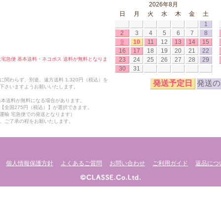
2026年8月
日
月
火
水
木
金
土
1
2
3
4
5
6
7
8
9
10
11
12
13
14
15
16
17
18
19
20
21
22
23
24
25
26
27
28
29
合は宅急便 基本送料・ネコポス 送料が無料となりま
30
31
関わらず、別途、遠方送料 1,320円（税込）を
発送予定日
発送の
下さいますようお願いいたします。
も基本送料が無料になる場合があります。
【全国275円（税込）】が選択できます。
運輸 宅急便での発送となります）
、ご了承の程をお願いたします。
個人情報保護方針
よくあるご質問
お問い合わせ
ご利用ガイド
返品につ