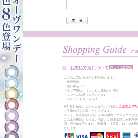
お支払方法について
以下のお支払方法がご利用頂けます。
・代金引換
・銀行振込 ※1
・スコア後払い（コンビニ後払い）※2
・コンビニ決済（先払い）※1
・クレジットカード決済
※1.銀行振込、コンビニ先払いの場合は
ご注文より7
ご了承の程をお願い申し上げます。
※2.は、払込票発行日から14日以内にコンビニでお
ご入金の確認がとれない場合、ご請求金額に回収事務
回、合計891円）また、金曜日・祝前日 15：00
なります。