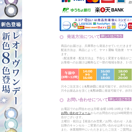
発送方法について
商品のお届けは、兵庫県から発送させていただきます
配送方法は、商品によって、ヤマト運輸 宅急便・ヤ
ます。
（配送業者・配送方法は、予告なく変更する場合がご
お客様へのお届けは離島など一部の地域を除き、1~
只今ご注文頂くと
8月10日
に発送可能です。(8月9日3:
只今お振込みを頂くと
8月10日
に発送可能です。(8月9
お問い合わせについて
お電話でのお問合わせは月曜-金曜:10時-16時まで承
お問い合わせフォーム
からのお問合わせは24時間受
合がございます。
土曜日・祝日は【発送のみ営業／お問い合わせ・入金
以降のキャンセル・ご変更のお問い合わせは承りかね
また、休業期間中にいただきましたご注文・ご質問は