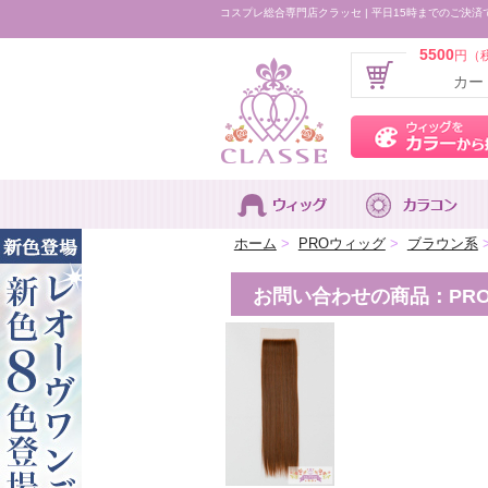
コスプレ総合専門店クラッセ | 平日15時までのご決済
5500
円（
カー
ホーム
>
PROウィッグ
>
ブラウン系
お問い合わせの商品：PRO 