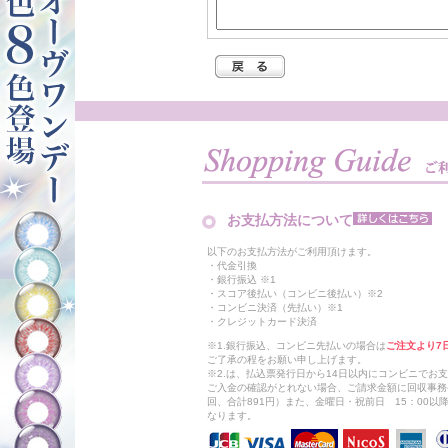
お支払方法について
以下のお支払方法がご利用頂けます。
・代金引換
・銀行振込 ※1
・スコア後払い（コンビニ後払い）※2
・コンビニ決済（先払い）※1
・クレジットカード決済
※1.銀行振込、コンビニ先払いの場合は
ご注文より7
ご了承の程をお願い申し上げます。
※2.は、払込票発行日から14日以内にコンビニでお
ご入金の確認がとれない場合、ご請求金額に回収事務
回、合計891円）また、金曜日・祝前日 15：00
なります。