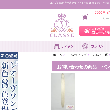
コスプレ総合専門店クラッセ | 平日15時までのご決済
5500
円（
カー
ホーム
>
PROウィッグ
>
シルバー系
お問い合わせの商品：バンス1