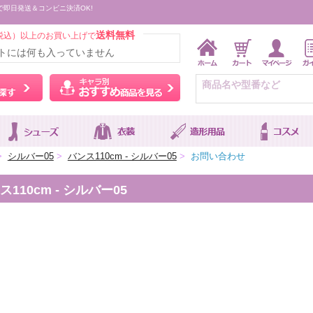
で即日発送＆コンビニ決済OK!
送料無料
税込）以上のお買い上げで
トには何も入っていません
ウィッグをカラーから探す
キャラ別おすすめ商品を
>
シルバー05
>
バンス110cm - シルバー05
>
お問い合わせ
10cm - シルバー05