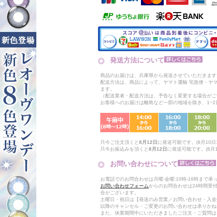
発送方法について
商品のお届けは、兵庫県から発送させていただきます
配送方法は、商品によって、ヤマト運輸 宅急便・ヤ
ます。
（配送業者・配送方法は、予告なく変更する場合がご
お客様へのお届けは離島など一部の地域を除き、1~
只今ご注文頂くと
8月12日
に発送可能です。(8月10日1
只今お振込みを頂くと
8月12日
に発送可能です。(8月10
お問い合わせについて
お電話でのお問合わせは月曜-金曜:10時-16時まで承
お問い合わせフォーム
からのお問合わせは24時間受
合がございます。
土曜日・祝日は【発送のみ営業／お問い合わせ・入金
以降のキャンセル・ご変更のお問い合わせは承りかね
また、休業期間中にいただきましたご注文・ご質問は