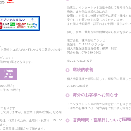
当店は、インターネット通販を通じて知り得たお
発送、また代金決済の為にのみ
使用し、お客様に無断で第三者に譲渡・漏洩す
安心してお買い物をお楽しみくださいませ。
また個人情報開示・訂正および利用・提供の中
但し、警察・裁判所等法的機関から提示を求め
運営会社：株式会社クラッセ：
店舗名：CLASSE-クラッセ-
。
個人情報保護管理責任者：柳澤 到宏
マト運輸ネコポスのいずれかよりご選択いただけ
問合せ先：079-289-0202
ざいます）
※2017/03/16 改定
2日後のお届けとなります。
継続的改善
個人情報保護と管理に関して、継続的に見直し
2013/09/04改定
5:39現在)
日15:39現在)
海外のお客様へお知らせ
・コンタクトレンズの海外発送は行っておりま
・海外のお客様には、処方箋をご提出頂く場合
っております。
付しておりますが、翌営業日以降の対応となる場
営業時間・営業日について
処理 休業】のため、金曜日・祝前日 15：00
ます。
、翌営業日に対応させて頂きます。