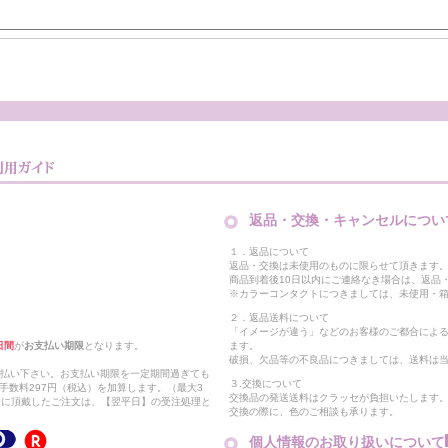
返品・交換・キャンセルについ
１．返品について
返品・交換は未使用のものに限らせて頂きます
商品到着後10日以内にご連絡なき場合は、返品
※カラーコンタクトにつきましては、未使用・箱
２．返品送料について
「イメージが違う」などのお客様のご都合によ
日間
が
お支払い期限
となります。
ます。
破損、欠品等の不良品につきましては、送料は
支払い下さい。お支払い期限を一定期間過ぎても
３.交換について
手数料297円（税込）を加算します。（最大3
交換品の発送送料はクラッセが負担いたします
以降に頂戴したご注文は、【翌平日】の受注処理と
交換の際に、色のご相談も承ります。
個人情報のお取り扱いについて