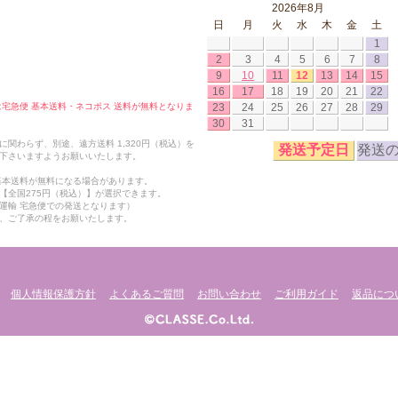
2026年8月
日
月
火
水
木
金
土
1
2
3
4
5
6
7
8
9
10
11
12
13
14
15
16
17
18
19
20
21
22
23
24
25
26
27
28
29
合は宅急便 基本送料・ネコポス 送料が無料となりま
30
31
関わらず、別途、遠方送料 1,320円（税込）を
発送予定日
発送
下さいますようお願いいたします。
も基本送料が無料になる場合があります。
【全国275円（税込）】が選択できます。
運輸 宅急便での発送となります）
、ご了承の程をお願いたします。
個人情報保護方針
よくあるご質問
お問い合わせ
ご利用ガイド
返品につ