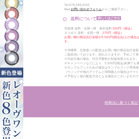
Tel:079-289-0202
Mail:
お問い合わせフォーム
からご連絡下さい。
送料について
宅急便 送料：全国一律 基本送料
550円（税込）
ネコポス 送料：全国一律
275円（税込）
お買い物の商品合計金額が5,500円(税込)以上の場
す。
※沖縄県、北海道への配送はお買い物の商品合計金額に
ご負担頂いております。恐れ入りますが、予めご了承
※代金引換の場合、代引手数料が別途加算されます。
※キャンペーンなどにより、5,500円(税込)未満で
※サンプルブックのみの場合はサンプルブック専用便
（ウィッグや他のアイテムと同時購入の場合はヤマト
※予告なく他の配送方法となる場合がございますので
特商法に基づく表記