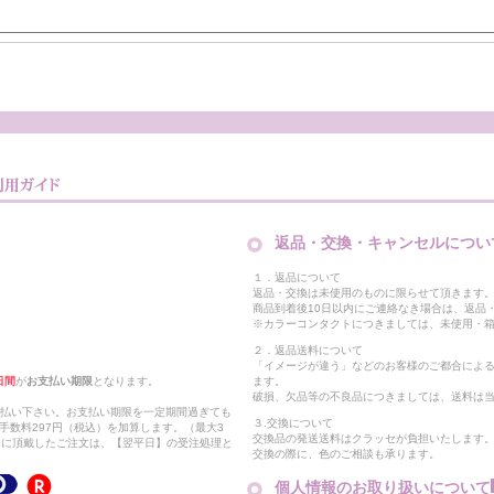
返品・交換・キャンセルについ
１．返品について
返品・交換は未使用のものに限らせて頂きます
商品到着後10日以内にご連絡なき場合は、返品
※カラーコンタクトにつきましては、未使用・箱
２．返品送料について
「イメージが違う」などのお客様のご都合によ
日間
が
お支払い期限
となります。
ます。
破損、欠品等の不良品につきましては、送料は
支払い下さい。お支払い期限を一定期間過ぎても
３.交換について
手数料297円（税込）を加算します。（最大3
交換品の発送送料はクラッセが負担いたします
以降に頂戴したご注文は、【翌平日】の受注処理と
交換の際に、色のご相談も承ります。
個人情報のお取り扱いについて