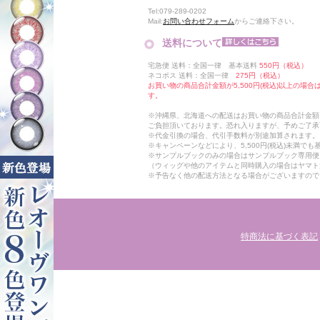
Tel:079-289-0202
Mail:
お問い合わせフォーム
からご連絡下さい。
送料について
宅急便 送料：全国一律 基本送料
550円（税込）
ネコポス 送料：全国一律
275円（税込）
お買い物の商品合計金額が5,500円(税込)以上の場
す。
※沖縄県、北海道への配送はお買い物の商品合計金額に
ご負担頂いております。恐れ入りますが、予めご了承
※代金引換の場合、代引手数料が別途加算されます。
※キャンペーンなどにより、5,500円(税込)未満で
※サンプルブックのみの場合はサンプルブック専用便
（ウィッグや他のアイテムと同時購入の場合はヤマト
※予告なく他の配送方法となる場合がございますので
特商法に基づく表記