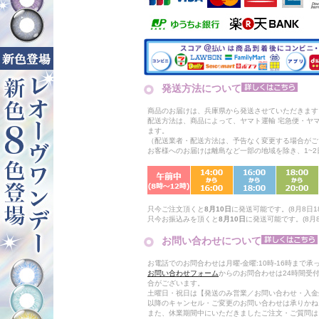
発送方法について
商品のお届けは、兵庫県から発送させていただきます
配送方法は、商品によって、ヤマト運輸 宅急便・ヤ
ます。
（配送業者・配送方法は、予告なく変更する場合がご
お客様へのお届けは離島など一部の地域を除き、1~
只今ご注文頂くと
8月10日
に発送可能です。(8月8日18
只今お振込みを頂くと
8月10日
に発送可能です。(8月8日
お問い合わせについて
お電話でのお問合わせは月曜-金曜:10時-16時まで承
お問い合わせフォーム
からのお問合わせは24時間受
合がございます。
土曜日・祝日は【発送のみ営業／お問い合わせ・入金
以降のキャンセル・ご変更のお問い合わせは承りかね
また、休業期間中にいただきましたご注文・ご質問は