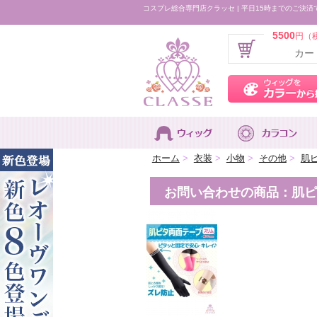
コスプレ総合専門店クラッセ | 平日15時までのご決済
5500
円（
カー
ホーム
>
衣装
>
小物
>
その他
>
肌ピ
お問い合わせの商品：肌ピタ