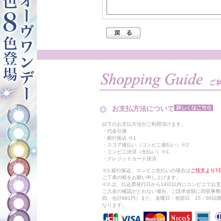
お支払方法について
以下のお支払方法がご利用頂けます。
・代金引換
・銀行振込 ※1
・スコア後払い（コンビニ後払い）※2
・コンビニ決済（先払い）※1
・クレジットカード決済
※1.銀行振込、コンビニ先払いの場合は
ご注文より7
ご了承の程をお願い申し上げます。
※2.は、払込票発行日から14日以内にコンビニでお
ご入金の確認がとれない場合、ご請求金額に回収事務
回、合計891円）また、金曜日・祝前日 15：00
なります。