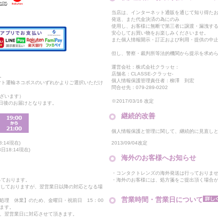
当店は、インターネット通販を通じて知り得たお
発送、また代金決済の為にのみ
使用し、お客様に無断で第三者に譲渡・漏洩す
安心してお買い物をお楽しみくださいませ。
また個人情報開示・訂正および利用・提供の中
但し、警察・裁判所等法的機関から提示を求め
運営会社：株式会社クラッセ：
店舗名：CLASSE-クラッセ-
。
個人情報保護管理責任者：柳澤 到宏
マト運輸ネコポスのいずれかよりご選択いただけ
問合せ先：079-289-0202
ざいます）
※2017/03/16 改定
2日後のお届けとなります。
継続的改善
個人情報保護と管理に関して、継続的に見直し
2013/09/04改定
:14現在)
18:14現在)
海外のお客様へお知らせ
・コンタクトレンズの海外発送は行っておりま
・海外のお客様には、処方箋をご提出頂く場合
っております。
付しておりますが、翌営業日以降の対応となる場
営業時間・営業日について
処理 休業】のため、金曜日・祝前日 15：00
ます。
、翌営業日に対応させて頂きます。