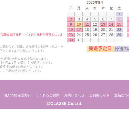
2026年8月
日
月
火
水
木
金
土
1
2
3
4
5
6
7
8
9
10
11
12
13
14
15
16
17
18
19
20
21
22
23
24
25
26
27
28
29
合は宅急便 基本送料・ネコポス 送料が無料となりま
30
31
関わらず、別途、遠方送料 1,320円（税込）を
発送予定日
発送の
下さいますようお願いいたします。
も基本送料が無料になる場合があります。
【全国275円（税込）】が選択できます。
運輸 宅急便での発送となります）
、ご了承の程をお願いたします。
個人情報保護方針
よくあるご質問
お問い合わせ
ご利用ガイド
返品につ