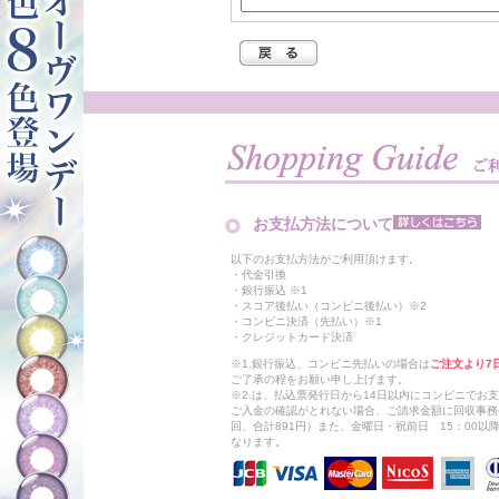
お支払方法について
以下のお支払方法がご利用頂けます。
・代金引換
・銀行振込 ※1
・スコア後払い（コンビニ後払い）※2
・コンビニ決済（先払い）※1
・クレジットカード決済
※1.銀行振込、コンビニ先払いの場合は
ご注文より7
ご了承の程をお願い申し上げます。
※2.は、払込票発行日から14日以内にコンビニでお
ご入金の確認がとれない場合、ご請求金額に回収事務
回、合計891円）また、金曜日・祝前日 15：00
なります。