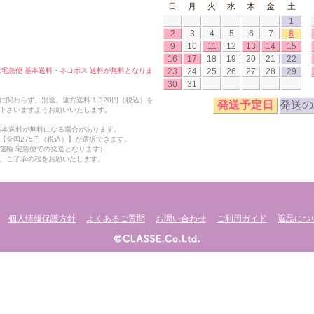
日
月
火
水
木
金
土
1
2
3
4
5
6
7
8
9
10
11
12
13
14
15
16
17
18
19
20
21
22
23
24
25
26
27
28
29
合は宅急便 基本送料・ネコポス 送料が無料となりま
30
31
関わらず、別途、遠方送料 1,320円（税込）を
発送予定日
発送の
下さいますようお願いいたします。
も基本送料が無料になる場合があります。
【全国275円（税込）】が選択できます。
運輸 宅急便での発送となります）
、ご了承の程をお願いたします。
個人情報保護方針
よくあるご質問
お問い合わせ
ご利用ガイド
返品につ