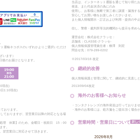
当店は、インターネット通販を通じて知り得たお
発送、また代金決済の為にのみ
使用し、お客様に無断で第三者に譲渡・漏洩す
安心してお買い物をお楽しみくださいませ。
また個人情報開示・訂正および利用・提供の中
但し、警察・裁判所等法的機関から提示を求め
運営会社：株式会社クラッセ：
店舗名：CLASSE-クラッセ-
。
個人情報保護管理責任者：柳澤 到宏
マト運輸ネコポスのいずれかよりご選択いただけ
問合せ先：079-289-0202
ざいます）
※2017/03/16 改定
2日後のお届けとなります。
継続的改善
個人情報保護と管理に関して、継続的に見直し
2013/09/04改定
0現在)
日1:10現在)
海外のお客様へお知らせ
・コンタクトレンズの海外発送は行っておりま
・海外のお客様には、処方箋をご提出頂く場合
っております。
付しておりますが、翌営業日以降の対応となる場
営業時間・営業日について
処理 休業】のため、金曜日・祝前日 15：00
ます。
、翌営業日に対応させて頂きます。
2026年8月