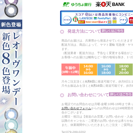
発送方法について
商品のお届けは、兵庫県から発送させていただきます
配送方法は、商品によって、ヤマト運輸 宅急便・ヤ
ます。
（配送業者・配送方法は、予告なく変更する場合がご
お客様へのお届けは離島など一部の地域を除き、1~
只今ご注文頂くと
8月8日
に発送可能です。(8月8日1:1
只今お振込みを頂くと
8月10日
に発送可能です。(8月8
お問い合わせについて
お電話でのお問合わせは月曜-金曜:10時-16時まで承
お問い合わせフォーム
からのお問合わせは24時間受
合がございます。
土曜日・祝日は【発送のみ営業／お問い合わせ・入金
以降のキャンセル・ご変更のお問い合わせは承りかね
また、休業期間中にいただきましたご注文・ご質問は
Tel:079-289-0202