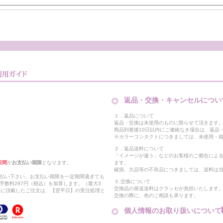
返品・交換・キャンセルについ
１．返品について
返品・交換は未使用のものに限らせて頂きます
商品到着後10日以内にご連絡なき場合は、返品
※カラーコンタクトにつきましては、未使用・箱
２．返品送料について
「イメージが違う」などのお客様のご都合によ
日間
が
お支払い期限
となります。
ます。
破損、欠品等の不良品につきましては、送料は
支払い下さい。お支払い期限を一定期間過ぎても
３.交換について
手数料297円（税込）を加算します。（最大3
交換品の発送送料はクラッセが負担いたします
以降に頂戴したご注文は、【翌平日】の受注処理と
交換の際に、色のご相談も承ります。
個人情報のお取り扱いについて