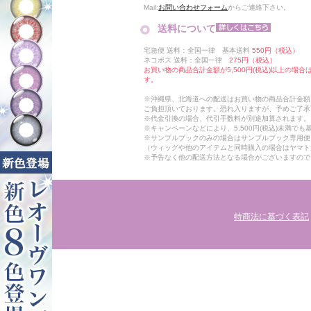
Mail:
お問い合わせフォーム
からご連絡下さい。
送料について
宅急便 送料：全国一律 基本送料
550円（税込）
ネコポス 送料：全国一律
275円（税込）
お買い物の商品合計金額が5,500円(税込)以上の場
す。
※沖縄県、北海道への配送はお買い物の商品合計金額に
ご負担頂いております。恐れ入りますが、予めご了承
※代金引換の場合、代引手数料が別途加算されます。
※キャンペーンなどにより、5,500円(税込)未満で
※サンプルブックのみの場合はサンプルブック専用便
（ウィッグや他のアイテムと同時購入の場合はヤマト
※予告なく他の配送方法となる場合がございますので
特商法に基づく表記