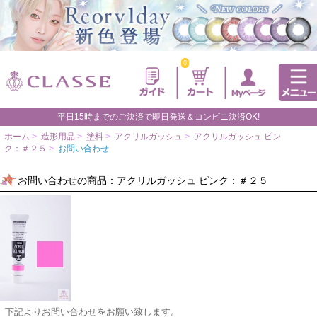
0
平日15時までのご決済で即日発送＆コンビニ決済OK!
ホーム
>
造形用品
>
塗料
>
アクリルガッシュ
>
アクリルガッシュ ピン
ク：＃２５
>
お問い合わせ
お問い合わせの商品：アクリルガッシュ ピンク：＃２５
下記よりお問い合わせをお願い致します。