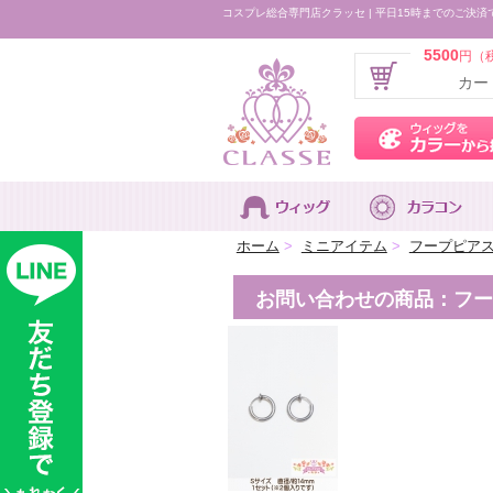
コスプレ総合専門店クラッセ | 平日15時までのご決済
5500
円（
カー
ホーム
>
ミニアイテム
>
フープピアス
お問い合わせの商品：フープ