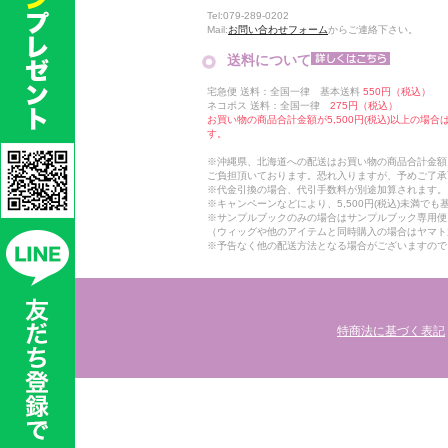
Tel:079-289-0202
Mail:
お問い合わせフォーム
からご連絡下さい。
送料について
宅急便 送料：全国一律 基本送料
550円（税込）
ネコポス 送料：全国一律
275円（税込）
お買い物の商品合計金額が5,500円(税込)以上の場
す。
※沖縄県、北海道への配送はお買い物の商品合計金額に
ご負担頂いております。恐れ入りますが、予めご了承
※代金引換の場合、代引手数料が別途加算されます。
※キャンペーンなどにより、5,500円(税込)未満で
※サンプルブックのみの場合はサンプルブック専用便
（ウィッグや他のアイテムと同時購入の場合はヤマト
※予告なく他の配送方法となる場合がございますので
特商法に基づく表記