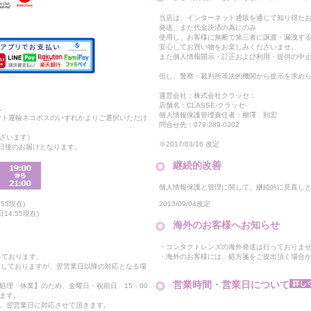
当店は、インターネット通販を通じて知り得たお
発送、また代金決済の為にのみ
使用し、お客様に無断で第三者に譲渡・漏洩す
安心してお買い物をお楽しみくださいませ。
また個人情報開示・訂正および利用・提供の中
但し、警察・裁判所等法的機関から提示を求め
運営会社：株式会社クラッセ：
店舗名：CLASSE-クラッセ-
。
個人情報保護管理責任者：柳澤 到宏
マト運輸ネコポスのいずれかよりご選択いただけ
問合せ先：079-289-0202
ざいます）
※2017/03/16 改定
2日後のお届けとなります。
継続的改善
個人情報保護と管理に関して、継続的に見直し
2013/09/04改定
55現在)
14:55現在)
海外のお客様へお知らせ
・コンタクトレンズの海外発送は行っておりま
・海外のお客様には、処方箋をご提出頂く場合
っております。
付しておりますが、翌営業日以降の対応となる場
営業時間・営業日について
処理 休業】のため、金曜日・祝前日 15：00
ます。
、翌営業日に対応させて頂きます。