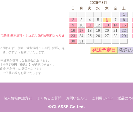
2026年8月
日
月
火
水
木
金
土
1
2
3
4
5
6
7
8
9
10
11
12
13
14
15
16
17
18
19
20
21
22
23
24
25
26
27
28
29
合は宅急便 基本送料・ネコポス 送料が無料となりま
30
31
関わらず、別途、遠方送料 1,320円（税込）を
発送予定日
発送の
下さいますようお願いいたします。
も基本送料が無料になる場合があります。
【全国275円（税込）】が選択できます。
運輸 宅急便での発送となります）
、ご了承の程をお願いたします。
個人情報保護方針
よくあるご質問
お問い合わせ
ご利用ガイド
返品につ