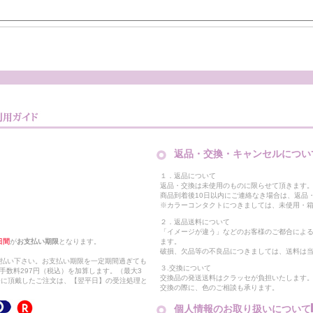
返品・交換・キャンセルについ
１．返品について
返品・交換は未使用のものに限らせて頂きます
商品到着後10日以内にご連絡なき場合は、返品
※カラーコンタクトにつきましては、未使用・箱
２．返品送料について
「イメージが違う」などのお客様のご都合によ
日間
が
お支払い期限
となります。
ます。
破損、欠品等の不良品につきましては、送料は
支払い下さい。お支払い期限を一定期間過ぎても
３.交換について
手数料297円（税込）を加算します。（最大3
交換品の発送送料はクラッセが負担いたします
以降に頂戴したご注文は、【翌平日】の受注処理と
交換の際に、色のご相談も承ります。
個人情報のお取り扱いについて