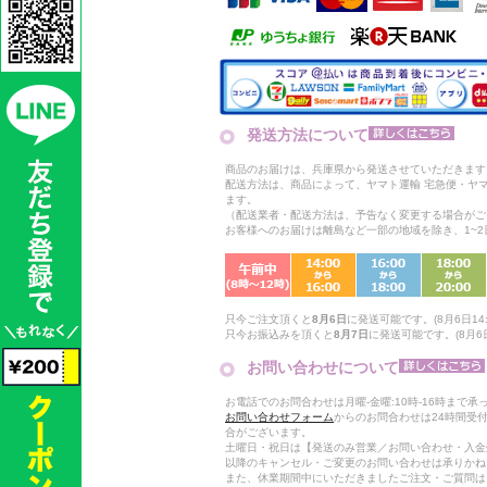
発送方法について
商品のお届けは、兵庫県から発送させていただきます
配送方法は、商品によって、ヤマト運輸 宅急便・ヤ
ます。
（配送業者・配送方法は、予告なく変更する場合がご
お客様へのお届けは離島など一部の地域を除き、1~
只今ご注文頂くと
8月6日
に発送可能です。(8月6日14:
只今お振込みを頂くと
8月7日
に発送可能です。(8月6日
お問い合わせについて
お電話でのお問合わせは月曜-金曜:10時-16時まで承
お問い合わせフォーム
からのお問合わせは24時間受
合がございます。
土曜日・祝日は【発送のみ営業／お問い合わせ・入金
以降のキャンセル・ご変更のお問い合わせは承りかね
また、休業期間中にいただきましたご注文・ご質問は