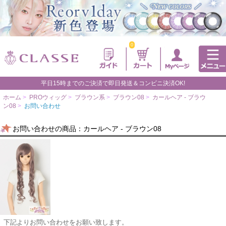
0
平日15時までのご決済で即日発送＆コンビニ決済OK!
ホーム
>
PROウィッグ
>
ブラウン系
>
ブラウン08
>
カールヘア - ブラウ
ン08
>
お問い合わせ
お問い合わせの商品：カールヘア - ブラウン08
下記よりお問い合わせをお願い致します。