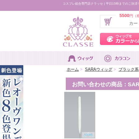
コスプレ総合専門店クラッセ | 平日15時までのご決済
5500
円（
カー
ホーム
>
SARAウィッグ
>
ブラック系
お問い合わせの商品：SARA