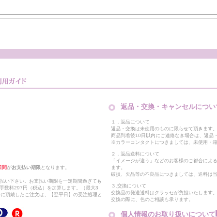
返品・交換・キャンセルについ
１．返品について
返品・交換は未使用のものに限らせて頂きます
商品到着後10日以内にご連絡なき場合は、返品
※カラーコンタクトにつきましては、未使用・箱
２．返品送料について
「イメージが違う」などのお客様のご都合によ
日間
が
お支払い期限
となります。
ます。
破損、欠品等の不良品につきましては、送料は
支払い下さい。お支払い期限を一定期間過ぎても
３.交換について
手数料297円（税込）を加算します。（最大3
交換品の発送送料はクラッセが負担いたします
以降に頂戴したご注文は、【翌平日】の受注処理と
交換の際に、色のご相談も承ります。
個人情報のお取り扱いについて