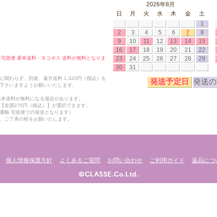
2026年8月
日
月
火
水
木
金
土
1
2
3
4
5
6
7
8
9
10
11
12
13
14
15
16
17
18
19
20
21
22
23
24
25
26
27
28
29
合は宅急便 基本送料・ネコポス 送料が無料となりま
30
31
関わらず、別途、遠方送料 1,320円（税込）を
発送予定日
発送の
下さいますようお願いいたします。
も基本送料が無料になる場合があります。
【全国275円（税込）】が選択できます。
運輸 宅急便での発送となります）
、ご了承の程をお願いたします。
個人情報保護方針
よくあるご質問
お問い合わせ
ご利用ガイド
返品につ