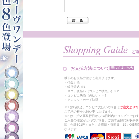
お支払方法について
以下のお支払方法がご利用頂けます。
・代金引換
・銀行振込 ※1
・スコア後払い（コンビニ後払い）※2
・コンビニ決済（先払い）※1
・クレジットカード決済
※1.銀行振込、コンビニ先払いの場合は
ご注文より7
ご了承の程をお願い申し上げます。
※2.は、払込票発行日から14日以内にコンビニでお
ご入金の確認がとれない場合、ご請求金額に回収事務
回、合計891円）また、金曜日・祝前日 15：00
なります。