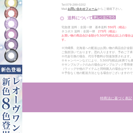
Tel:079-289-0202
Mail:
お問い合わせフォーム
からご連絡下さい。
送料について
宅急便 送料：全国一律 基本送料
550円（税込）
ネコポス 送料：全国一律
275円（税込）
お買い物の商品合計金額が5,500円(税込)以上の場
す。
※沖縄県、北海道への配送はお買い物の商品合計金額に
ご負担頂いております。恐れ入りますが、予めご了承
※代金引換の場合、代引手数料が別途加算されます。
※キャンペーンなどにより、5,500円(税込)未満で
※サンプルブックのみの場合はサンプルブック専用便
（ウィッグや他のアイテムと同時購入の場合はヤマト
※予告なく他の配送方法となる場合がございますので
特商法に基づく表記