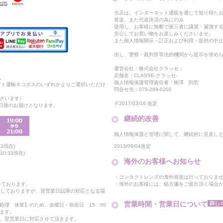
当店は、インターネット通販を通じて知り得たお
発送、また代金決済の為にのみ
使用し、お客様に無断で第三者に譲渡・漏洩す
安心してお買い物をお楽しみくださいませ。
また個人情報開示・訂正および利用・提供の中
但し、警察・裁判所等法的機関から提示を求め
運営会社：株式会社クラッセ：
店舗名：CLASSE-クラッセ-
。
個人情報保護管理責任者：柳澤 到宏
マト運輸ネコポスのいずれかよりご選択いただけ
問合せ先：079-289-0202
ざいます）
※2017/03/16 改定
2日後のお届けとなります。
継続的改善
個人情報保護と管理に関して、継続的に見直し
2013/09/04改定
3現在)
0:33現在)
海外のお客様へお知らせ
・コンタクトレンズの海外発送は行っておりま
・海外のお客様には、処方箋をご提出頂く場合
っております。
付しておりますが、翌営業日以降の対応となる場
営業時間・営業日について
処理 休業】のため、金曜日・祝前日 15：00
ます。
、翌営業日に対応させて頂きます。