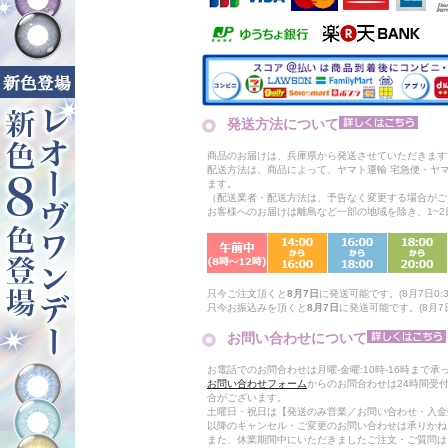
発送方法について
商品のお届けは、兵庫県から発送させていただきます
配送方法は、商品によって、ヤマト運輸 宅急便・ヤ
ます。
（配送業者・配送方法は、予告なく変更する場合がご
お客様へのお届けは離島など一部の地域を除き、1~
只今ご注文頂くと
8月7日
に発送可能です。(8月7日0:3
只今お振込みを頂くと
8月7日
に発送可能です。(8月7日
お問い合わせについて
お電話でのお問合わせは月曜-金曜:10時-16時まで承
お問い合わせフォーム
からのお問合わせは24時間受
合がございます。
土曜日・祝日は【発送のみ営業／お問い合わせ・入金
以降のキャンセル・ご変更のお問い合わせは承りかね
また、休業期間中にいただきましたご注文・ご質問は