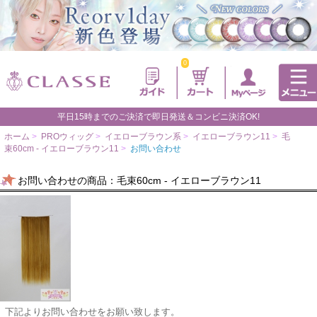
0
平日15時までのご決済で即日発送＆コンビニ決済OK!
ホーム
>
PROウィッグ
>
イエローブラウン系
>
イエローブラウン11
>
毛
束60cm - イエローブラウン11
>
お問い合わせ
お問い合わせの商品：毛束60cm - イエローブラウン11
下記よりお問い合わせをお願い致します。