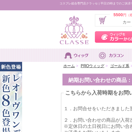
コスプレ総合専門店クラッセ | 平日15時までのご決済
5500
円（
カー
ホーム
>
PROウィッグ
>
ゴールド系
納期お問い合わせの商品：マ
こちらから入荷時期をお問
１．お問合せをいただきました
２．お問い合わせの商品が入荷
※定休日の土日祝日にお問い合