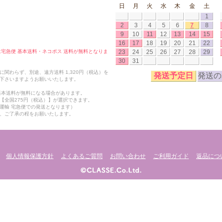
日
月
火
水
木
金
土
1
2
3
4
5
6
7
8
9
10
11
12
13
14
15
16
17
18
19
20
21
22
23
24
25
26
27
28
29
合は宅急便 基本送料・ネコポス 送料が無料となりま
30
31
関わらず、別途、遠方送料 1,320円（税込）を
発送予定日
発送の
下さいますようお願いいたします。
も基本送料が無料になる場合があります。
【全国275円（税込）】が選択できます。
運輸 宅急便での発送となります）
、ご了承の程をお願いたします。
個人情報保護方針
よくあるご質問
お問い合わせ
ご利用ガイド
返品につ