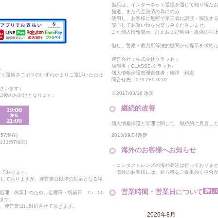
当店は、インターネット通販を通じて知り得たお
発送、また代金決済の為にのみ
使用し、お客様に無断で第三者に譲渡・漏洩す
安心してお買い物をお楽しみくださいませ。
また個人情報開示・訂正および利用・提供の中
但し、警察・裁判所等法的機関から提示を求め
運営会社：株式会社クラッセ：
店舗名：CLASSE-クラッセ-
。
個人情報保護管理責任者：柳澤 到宏
マト運輸ネコポスのいずれかよりご選択いただけ
問合せ先：079-289-0202
ざいます）
※2017/03/16 改定
2日後のお届けとなります。
継続的改善
個人情報保護と管理に関して、継続的に見直し
2013/09/04改定
57現在)
11:57現在)
海外のお客様へお知らせ
・コンタクトレンズの海外発送は行っておりま
・海外のお客様には、処方箋をご提出頂く場合
っております。
付しておりますが、翌営業日以降の対応となる場
営業時間・営業日について
処理 休業】のため、金曜日・祝前日 15：00
ます。
、翌営業日に対応させて頂きます。
2026年8月