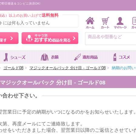
で即日発送＆コンビニ決済OK!
送料無料
税込）以上のお買い上げで
トには何も入っていません
ウィッグをカラーから探す
キャラ別おすすめ商品を
>
ゴールド08
>
マジックオールバック 分け目 - ゴールド08
>
納期のお問い
ジックオールバック 分け目 - ゴールド08
い合わせ下さい。
翌営業日に予定の納期がいつになるのかをお知らせいたします
次第、再度メールにてご連絡致します。
わせをいただきました場合、翌営業日以降のご返信とさせてい