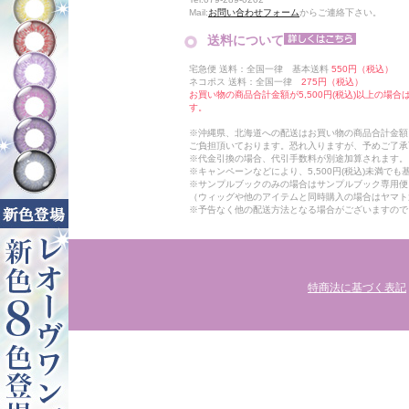
Mail:
お問い合わせフォーム
からご連絡下さい。
送料について
宅急便 送料：全国一律 基本送料
550円（税込）
ネコポス 送料：全国一律
275円（税込）
お買い物の商品合計金額が5,500円(税込)以上の場
す。
※沖縄県、北海道への配送はお買い物の商品合計金額に
ご負担頂いております。恐れ入りますが、予めご了承
※代金引換の場合、代引手数料が別途加算されます。
※キャンペーンなどにより、5,500円(税込)未満で
※サンプルブックのみの場合はサンプルブック専用便
（ウィッグや他のアイテムと同時購入の場合はヤマト
※予告なく他の配送方法となる場合がございますので
特商法に基づく表記