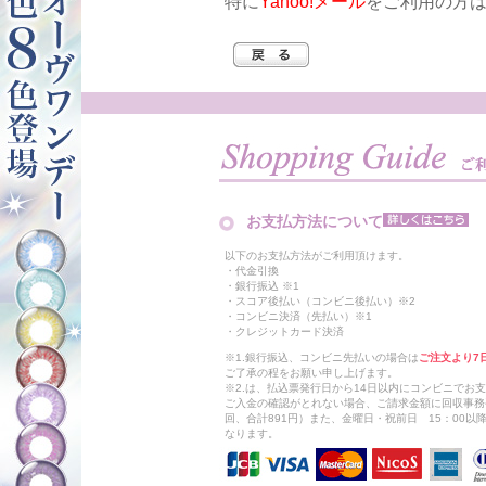
特に
Yahoo!メール
をご利用の方
お支払方法について
以下のお支払方法がご利用頂けます。
・代金引換
・銀行振込 ※1
・スコア後払い（コンビニ後払い）※2
・コンビニ決済（先払い）※1
・クレジットカード決済
※1.銀行振込、コンビニ先払いの場合は
ご注文より7
ご了承の程をお願い申し上げます。
※2.は、払込票発行日から14日以内にコンビニでお
ご入金の確認がとれない場合、ご請求金額に回収事務
回、合計891円）また、金曜日・祝前日 15：00
なります。