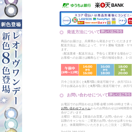
発送方法について
商品のお届けは、兵庫県から発送させていただきます
配送方法は、商品によって、ヤマト運輸 宅急便・ヤ
ます。
（配送業者・配送方法は、予告なく変更する場合がご
お客様へのお届けは離島など一部の地域を除き、1~
只今ご注文頂くと
8月7日
に発送可能です。(8月7日11:
只今お振込みを頂くと
8月7日
に発送可能です。(8月7日
お問い合わせについて
お電話でのお問合わせは月曜-金曜:10時-16時まで承
お問い合わせフォーム
からのお問合わせは24時間受
合がございます。
土曜日・祝日は【発送のみ営業／お問い合わせ・入金
以降のキャンセル・ご変更のお問い合わせは承りかね
また、休業期間中にいただきましたご注文・ご質問は
Tel:079-289-0202