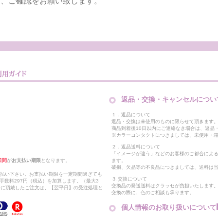
は、ご確認をお願い致します。
返品・交換・キャンセルについ
１．返品について
返品・交換は未使用のものに限らせて頂きます
商品到着後10日以内にご連絡なき場合は、返品
※カラーコンタクトにつきましては、未使用・箱
２．返品送料について
「イメージが違う」などのお客様のご都合によ
日間
が
お支払い期限
となります。
ます。
破損、欠品等の不良品につきましては、送料は
支払い下さい。お支払い期限を一定期間過ぎても
３.交換について
手数料297円（税込）を加算します。（最大3
交換品の発送送料はクラッセが負担いたします
以降に頂戴したご注文は、【翌平日】の受注処理と
交換の際に、色のご相談も承ります。
個人情報のお取り扱いについて