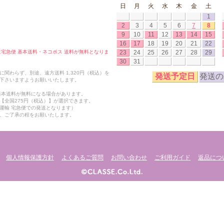
日
月
火
水
木
金
土
1
2
3
4
5
6
7
8
9
10
11
12
13
14
15
16
17
18
19
20
21
22
23
24
25
26
27
28
29
合は宅急便 基本送料・ネコポス 送料が無料となりま
30
31
関わらず、別途、遠方送料 1,320円（税込）を
発送予定日
発送の
下さいますようお願いいたします。
も基本送料が無料になる場合があります。
【全国275円（税込）】が選択できます。
運輸 宅急便での発送となります）
、ご了承の程をお願いたします。
個人情報保護方針
よくあるご質問
お問い合わせ
ご利用ガイド
返品につ