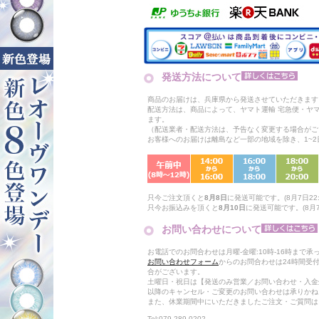
発送方法について
商品のお届けは、兵庫県から発送させていただきます
配送方法は、商品によって、ヤマト運輸 宅急便・ヤ
ます。
（配送業者・配送方法は、予告なく変更する場合がご
お客様へのお届けは離島など一部の地域を除き、1~
只今ご注文頂くと
8月8日
に発送可能です。(8月7日22:
只今お振込みを頂くと
8月10日
に発送可能です。(8月7日
お問い合わせについて
お電話でのお問合わせは月曜-金曜:10時-16時まで承
お問い合わせフォーム
からのお問合わせは24時間受
合がございます。
土曜日・祝日は【発送のみ営業／お問い合わせ・入金
以降のキャンセル・ご変更のお問い合わせは承りかね
また、休業期間中にいただきましたご注文・ご質問は
Tel:079-289-0202