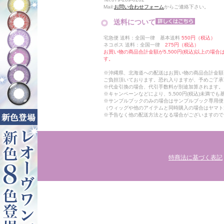
Mail:
お問い合わせフォーム
からご連絡下さい。
送料について
宅急便 送料：全国一律 基本送料
550円（税込）
ネコポス 送料：全国一律
275円（税込）
お買い物の商品合計金額が5,500円(税込)以上の場
す。
※沖縄県、北海道への配送はお買い物の商品合計金額に
ご負担頂いております。恐れ入りますが、予めご了承
※代金引換の場合、代引手数料が別途加算されます。
※キャンペーンなどにより、5,500円(税込)未満で
※サンプルブックのみの場合はサンプルブック専用便
（ウィッグや他のアイテムと同時購入の場合はヤマト
※予告なく他の配送方法となる場合がございますので
特商法に基づく表記