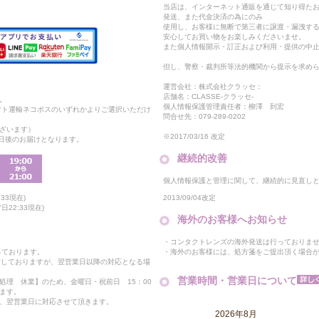
当店は、インターネット通販を通じて知り得たお
発送、また代金決済の為にのみ
使用し、お客様に無断で第三者に譲渡・漏洩す
安心してお買い物をお楽しみくださいませ。
また個人情報開示・訂正および利用・提供の中
但し、警察・裁判所等法的機関から提示を求め
運営会社：株式会社クラッセ：
店舗名：CLASSE-クラッセ-
。
個人情報保護管理責任者：柳澤 到宏
マト運輸ネコポスのいずれかよりご選択いただけ
問合せ先：079-289-0202
ざいます）
※2017/03/16 改定
2日後のお届けとなります。
継続的改善
個人情報保護と管理に関して、継続的に見直し
2013/09/04改定
33現在)
22:33現在)
海外のお客様へお知らせ
・コンタクトレンズの海外発送は行っておりま
・海外のお客様には、処方箋をご提出頂く場合
っております。
付しておりますが、翌営業日以降の対応となる場
営業時間・営業日について
処理 休業】のため、金曜日・祝前日 15：00
ます。
、翌営業日に対応させて頂きます。
2026年8月