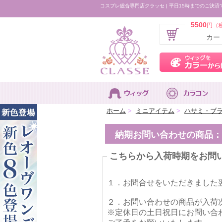
コスプレ総合専門店クラッセ | 平日15時までのご決済
5500
円（
カー
ホーム
>
ミニアイテム
>
ハサミ・ブ
納期お問い合わせの商品：
こちらから入荷時期をお問
１．お問合せをいただきました
２．お問い合わせの商品が入荷
※定休日の土日祝日にお問い合