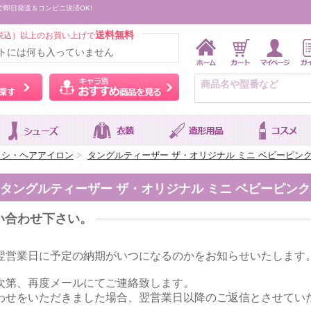
で即日発送＆コンビニ決済OK!
送料無料
税込）以上のお買い上げで
トには何も入っていません
ウィッグをカラーから探す
キャラ別おすすめ商品を
ラシ・ヘアアイロン
>
タングルティーザー ザ・オリジナル ミニ ベビーピン
タングルティーザー ザ・オリジナル ミニ ベビーピンク
い合わせ下さい。
翌営業日に予定の納期がいつになるのかをお知らせいたします
次第、再度メールにてご連絡致します。
わせをいただきました場合、翌営業日以降のご返信とさせてい