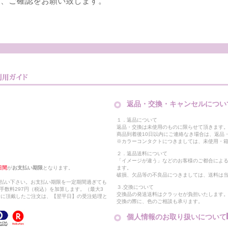
は、ご確認をお願い致します。
返品・交換・キャンセルについ
１．返品について
返品・交換は未使用のものに限らせて頂きます
商品到着後10日以内にご連絡なき場合は、返品
※カラーコンタクトにつきましては、未使用・箱
２．返品送料について
「イメージが違う」などのお客様のご都合によ
日間
が
お支払い期限
となります。
ます。
破損、欠品等の不良品につきましては、送料は
支払い下さい。お支払い期限を一定期間過ぎても
３.交換について
手数料297円（税込）を加算します。（最大3
交換品の発送送料はクラッセが負担いたします
以降に頂戴したご注文は、【翌平日】の受注処理と
交換の際に、色のご相談も承ります。
個人情報のお取り扱いについて