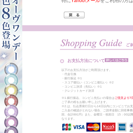
特に
Yahoo!メール
をご利用の方
お支払方法について
以下のお支払方法がご利用頂けます。
・代金引換
・銀行振込 ※1
・スコア後払い（コンビニ後払い）※2
・コンビニ決済（先払い）※1
・クレジットカード決済
※1.銀行振込、コンビニ先払いの場合は
ご注文より7
ご了承の程をお願い申し上げます。
※2.は、払込票発行日から14日以内にコンビニでお
ご入金の確認がとれない場合、ご請求金額に回収事務
回、合計891円）また、金曜日・祝前日 15：00
なります。