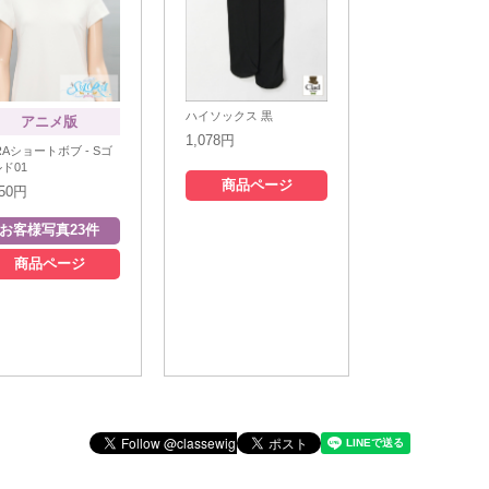
ハイソックス 黒
アニメ版
1,078円
RAショートボブ - Sゴ
ド01
商品ページ
950円
商品ページ