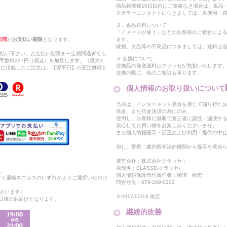
商品到着後10日以内にご連絡なき場合は、返品
※カラーコンタクトにつきましては、未使用・箱
２．返品送料について
「イメージが違う」などのお客様のご都合によ
日間
が
お支払い期限
となります。
ます。
破損、欠品等の不良品につきましては、送料は
支払い下さい。お支払い期限を一定期間過ぎても
３.交換について
手数料297円（税込）を加算します。（最大3
交換品の発送送料はクラッセが負担いたします
以降に頂戴したご注文は、【翌平日】の受注処理と
交換の際に、色のご相談も承ります。
個人情報のお取り扱いについて
当店は、インターネット通販を通じて知り得たお
発送、また代金決済の為にのみ
使用し、お客様に無断で第三者に譲渡・漏洩す
安心してお買い物をお楽しみくださいませ。
また個人情報開示・訂正および利用・提供の中
但し、警察・裁判所等法的機関から提示を求め
運営会社：株式会社クラッセ：
店舗名：CLASSE-クラッセ-
。
個人情報保護管理責任者：柳澤 到宏
マト運輸ネコポスのいずれかよりご選択いただけ
問合せ先：079-289-0202
ざいます）
※2017/03/16 改定
2日後のお届けとなります。
継続的改善