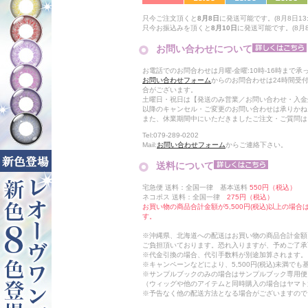
只今ご注文頂くと
8月8日
に発送可能です。(8月8日13:
只今お振込みを頂くと
8月10日
に発送可能です。(8月8日
お問い合わせについて
お電話でのお問合わせは月曜-金曜:10時-16時まで承
お問い合わせフォーム
からのお問合わせは24時間受
合がございます。
土曜日・祝日は【発送のみ営業／お問い合わせ・入金
以降のキャンセル・ご変更のお問い合わせは承りかね
また、休業期間中にいただきましたご注文・ご質問は
Tel:079-289-0202
Mail:
お問い合わせフォーム
からご連絡下さい。
送料について
宅急便 送料：全国一律 基本送料
550円（税込）
ネコポス 送料：全国一律
275円（税込）
お買い物の商品合計金額が5,500円(税込)以上の場
す。
※沖縄県、北海道への配送はお買い物の商品合計金額に
ご負担頂いております。恐れ入りますが、予めご了承
※代金引換の場合、代引手数料が別途加算されます。
※キャンペーンなどにより、5,500円(税込)未満で
※サンプルブックのみの場合はサンプルブック専用便
（ウィッグや他のアイテムと同時購入の場合はヤマト
※予告なく他の配送方法となる場合がございますので