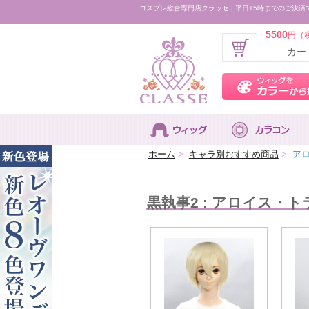
コスプレ総合専門店クラッセ | 平日15時までのご決済
5500
円（
カー
ホーム
>
キャラ別おすすめ商品
>
アロ
黒執事2 : アロイス・