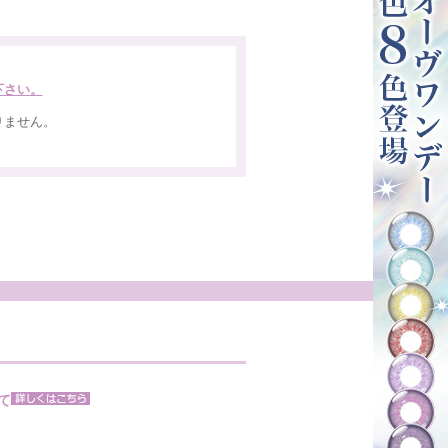
下さい。
りません。
。
て
。