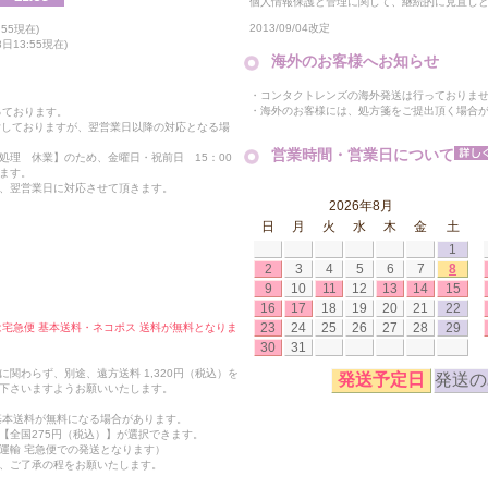
個人情報保護と管理に関して、継続的に見直し
2013/09/04改定
55現在)
13:55現在)
海外のお客様へお知らせ
・コンタクトレンズの海外発送は行っておりま
・海外のお客様には、処方箋をご提出頂く場合
っております。
付しておりますが、翌営業日以降の対応となる場
営業時間・営業日について
処理 休業】のため、金曜日・祝前日 15：00
ます。
、翌営業日に対応させて頂きます。
2026年8月
日
月
火
水
木
金
土
1
2
3
4
5
6
7
8
9
10
11
12
13
14
15
16
17
18
19
20
21
22
23
24
25
26
27
28
29
合は宅急便 基本送料・ネコポス 送料が無料となりま
30
31
関わらず、別途、遠方送料 1,320円（税込）を
発送予定日
発送の
下さいますようお願いいたします。
も基本送料が無料になる場合があります。
【全国275円（税込）】が選択できます。
運輸 宅急便での発送となります）
、ご了承の程をお願いたします。