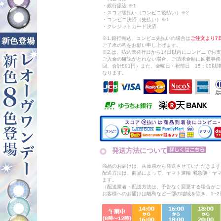
・銀行振込 ※1
・スコア後払い（コンビニ後払い）※2
・コンビニ決済（先払い）※1
・クレジットカード決済
※1.銀行振込、コンビニ先払いの場合は
ご注文より7
ご了承の程をお願い申し上げます。
※2.は、払込票発行日から14日以内にコンビニでお
ご入金の確認がとれない場合、ご請求金額に回収事務
回、合計891円）また、金曜日・祝前日 15：00
なります。
発送方法について
商品のお届けは、兵庫県から発送させていただきます
配送方法は、商品によって、ヤマト運輸 宅急便・ヤ
ます。
（配送業者・配送方法は、予告なく変更する場合がご
お客様へのお届けは離島など一部の地域を除き、1~