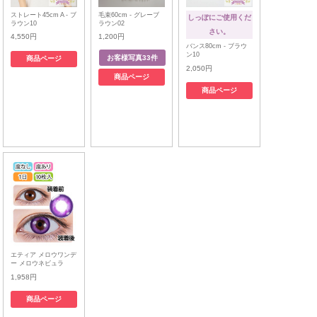
ストレート45cm A - ブ
毛束60cm - グレーブ
しっぽにご使用くだ
ラウン10
ラウン02
さい。
4,550円
1,200円
バンス80cm - ブラウ
ン10
商品ページ
2,050円
商品ページ
商品ページ
エティア メロウワンデ
ー メロウネビュラ
1,958円
商品ページ