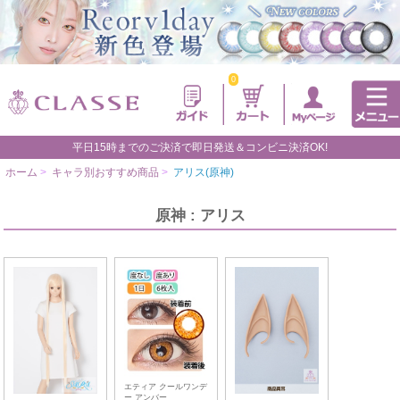
0
平日15時までのご決済で即日発送＆コンビニ決済OK!
ホーム
>
キャラ別おすすめ商品
>
アリス(原神)
原神 : アリス
エティア クールワンデ
ー アンバー