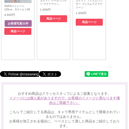
エティア クールワンデ
エティア プリズムワン
ー アクアマリン
デー プリズムアクアグ
SARAストレート
リーン
120cm - Sゴールド06
1,958円
1,958円
4,600円
商品ページ
商品ページ
商品ページ
おすすめ商品はクラッセスタッフによるご提案となります。
イメージには個人差がありますので、お客様のイメージと異なります場
合はご容赦下さい。
こちらでご紹介してる商品は、キャラ専用アイテムとして開発されてい
るものではありません。
お客様が加工される場合に、ベースとして適した商品をご紹介しており
ます。