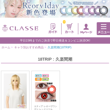
0
平日15時までのご決済で即日発送＆コンビニ決済OK!
ホーム
>
キャラ別おすすめ商品
>
久楽間潮(18TRIP)
18TRIP : 久楽間潮
エティア レオーヴワン
デー レッドベリル