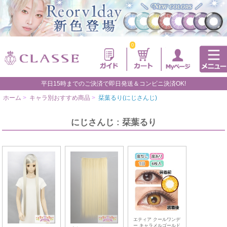
0
平日15時までのご決済で即日発送＆コンビニ決済OK!
ホーム
>
キャラ別おすすめ商品
>
栞葉るり(にじさんじ)
にじさんじ : 栞葉るり
エティア クールワンデ
ー キャラメルゴールド