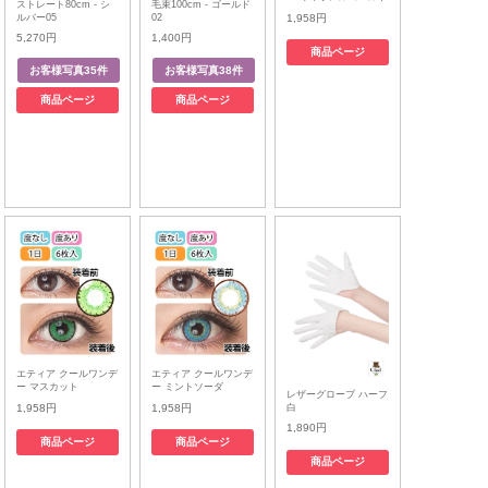
ストレート80cm - シ
毛束100cm - ゴールド
ルバー05
02
1,958円
5,270円
1,400円
商品ページ
商品ページ
商品ページ
エティア クールワンデ
エティア クールワンデ
ー マスカット
ー ミントソーダ
レザーグローブ ハーフ
白
1,958円
1,958円
1,890円
商品ページ
商品ページ
商品ページ