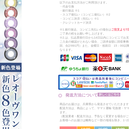
以下のお支払方法がご利用頂けます。
・代金引換
・銀行振込 ※1
・スコア後払い（コンビニ後払い）※2
・コンビニ決済（先払い）※1
・クレジットカード決済
※1.銀行振込、コンビニ先払いの場合は
ご注文より7
ご了承の程をお願い申し上げます。
※2.は、払込票発行日から14日以内にコンビニでお
ご入金の確認がとれない場合、ご請求金額に回収事務
回、合計891円）また、金曜日・祝前日 15：00
なります。
発送方法について
商品のお届けは、兵庫県から発送させていただきます
配送方法は、商品によって、ヤマト運輸 宅急便・ヤ
ます。
（配送業者・配送方法は、予告なく変更する場合がご
お客様へのお届けは離島など一部の地域を除き、1~