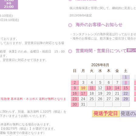
個人情報保護と管理に関して、継続的に見直し
2013/09/04改定
:10現在)
16:10現在)
海外のお客様へお知らせ
・コンタクトレンズの海外発送は行っておりま
・海外のお客様には、処方箋をご提出頂く場合
っております。
付しておりますが、翌営業日以降の対応となる場
営業時間・営業日について
処理 休業】のため、金曜日・祝前日 15：00
ます。
、翌営業日に対応させて頂きます。
2026年8月
日
月
火
水
木
金
土
1
2
3
4
5
6
7
8
9
10
11
12
13
14
15
16
17
18
19
20
21
22
23
24
25
26
27
28
29
合は宅急便 基本送料・ネコポス 送料が無料となりま
30
31
関わらず、別途、遠方送料 1,320円（税込）を
発送予定日
発送の
下さいますようお願いいたします。
も基本送料が無料になる場合があります。
【全国275円（税込）】が選択できます。
運輸 宅急便での発送となります）