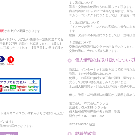
１．返品について
返品・交換は未使用のものに限らせて頂きます
商品到着後10日以内にご連絡なき場合は、返品
※カラーコンタクトにつきましては、未使用・箱
２．返品送料について
「イメージが違う」などのお客様のご都合によ
日間
が
お支払い期限
となります。
ます。
破損、欠品等の不良品につきましては、送料は
支払い下さい。お支払い期限を一定期間過ぎても
３.交換について
手数料297円（税込）を加算します。（最大3
交換品の発送送料はクラッセが負担いたします
以降に頂戴したご注文は、【翌平日】の受注処理と
交換の際に、色のご相談も承ります。
個人情報のお取り扱いについて
当店は、インターネット通販を通じて知り得たお
発送、また代金決済の為にのみ
使用し、お客様に無断で第三者に譲渡・漏洩す
安心してお買い物をお楽しみくださいませ。
また個人情報開示・訂正および利用・提供の中
但し、警察・裁判所等法的機関から提示を求め
運営会社：株式会社クラッセ：
店舗名：CLASSE-クラッセ-
。
個人情報保護管理責任者：柳澤 到宏
マト運輸ネコポスのいずれかよりご選択いただけ
問合せ先：079-289-0202
ざいます）
※2017/03/16 改定
2日後のお届けとなります。
継続的改善