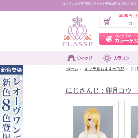
コスプレ総合専門店クラッセ | 平日15時までのご決済
5500
円（
カー
ホーム
>
キャラ別おすすめ商品
>
卯月
にじさんじ : 卯月コウ