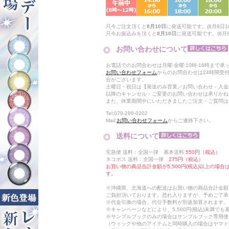
只今ご注文頂くと
8月10日
に発送可能です。(8月8日16
只今お振込みを頂くと
8月10日
に発送可能です。(8月8日
お問い合わせについて
お電話でのお問合わせは月曜-金曜:10時-16時まで承
お問い合わせフォーム
からのお問合わせは24時間受
合がございます。
土曜日・祝日は【発送のみ営業／お問い合わせ・入金
以降のキャンセル・ご変更のお問い合わせは承りかね
また、休業期間中にいただきましたご注文・ご質問は
Tel:079-289-0202
Mail:
お問い合わせフォーム
からご連絡下さい。
送料について
宅急便 送料：全国一律 基本送料
550円（税込）
ネコポス 送料：全国一律
275円（税込）
お買い物の商品合計金額が5,500円(税込)以上の場
す。
※沖縄県、北海道への配送はお買い物の商品合計金額に
ご負担頂いております。恐れ入りますが、予めご了承
※代金引換の場合、代引手数料が別途加算されます。
※キャンペーンなどにより、5,500円(税込)未満で
※サンプルブックのみの場合はサンプルブック専用便
（ウィッグや他のアイテムと同時購入の場合はヤマト