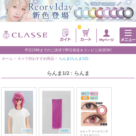
0
平日15時までのご決済で即日発送＆コンビニ決済OK!
ホーム
>
キャラ別おすすめ商品
>
らんま(らんま1/2)
らんま1/2 : らんま
エティア クールワンデ
ー ストロベリー