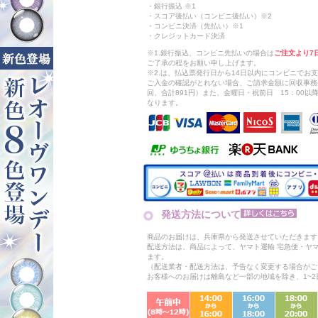
・銀行振込 ※1
・スコア後払い（コンビニ後払い）※2
・コンビニ決済（先払い）※1
・クレジットカード決済
※1.銀行振込、コンビニ先払いの場合は
ご注文より7
ご了承の程をお願い申し上げます。
※2.は、払込票発行日から14日以内にコンビニでお
ご入金の確認がとれない場合、ご請求金額に回収事務
回、合計891円）また、金曜日・祝前日 15：00
なります。
発送方法について
商品のお届けは、兵庫県から発送させていただきます
配送方法は、商品によって、ヤマト運輸 宅急便・ヤ
ます。
（配送業者・配送方法は、予告なく変更する場合がご
お客様へのお届けは離島など一部の地域を除き、1~