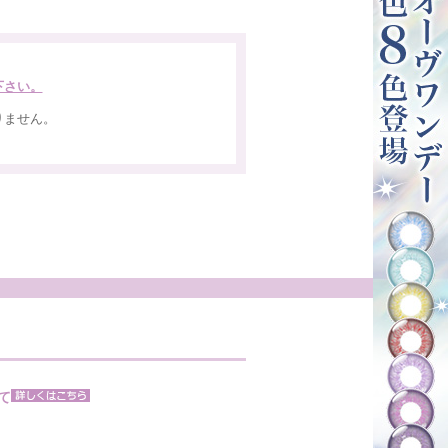
下さい。
りません。
。
て
。