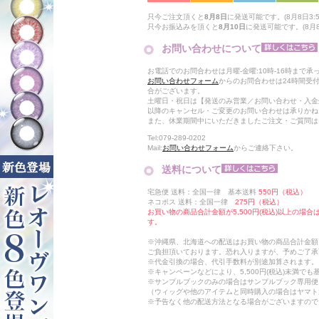
只今ご注文頂くと
8月8日
に発送可能です。(8月8日3:5
只今お振込みを頂くと
8月10日
に発送可能です。(8月8
お問い合わせについて
お電話でのお問合わせは月曜-金曜:10時-16時まで承
お問い合わせフォーム
からのお問合わせは24時間受
合がございます。
土曜日・祝日は【発送のみ営業／お問い合わせ・入金
以降のキャンセル・ご変更のお問い合わせは承りかね
また、休業期間中にいただきましたご注文・ご質問は
Tel:079-289-0202
Mail:
お問い合わせフォーム
からご連絡下さい。
送料について
宅急便 送料：全国一律 基本送料
550円（税込）
ネコポス 送料：全国一律
275円（税込）
お買い物の商品合計金額が5,500円(税込)以上の場
す。
※沖縄県、北海道への配送はお買い物の商品合計金額に
ご負担頂いております。恐れ入りますが、予めご了承
※代金引換の場合、代引手数料が別途加算されます。
※キャンペーンなどにより、5,500円(税込)未満で
※サンプルブックのみの場合はサンプルブック専用便
（ウィッグや他のアイテムと同時購入の場合はヤマト
※予告なく他の配送方法となる場合がございますので