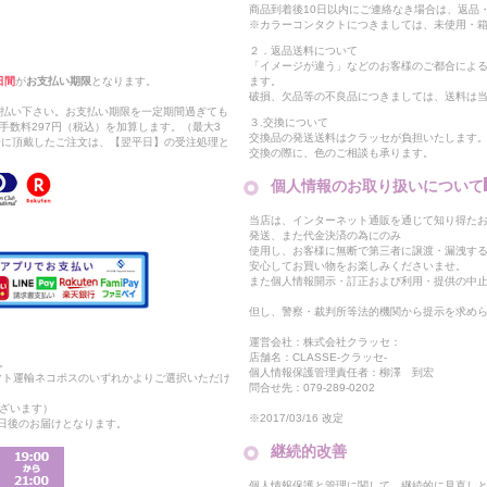
商品到着後10日以内にご連絡なき場合は、返品
※カラーコンタクトにつきましては、未使用・箱
２．返品送料について
「イメージが違う」などのお客様のご都合によ
日間
が
お支払い期限
となります。
ます。
破損、欠品等の不良品につきましては、送料は
支払い下さい。お支払い期限を一定期間過ぎても
３.交換について
手数料297円（税込）を加算します。（最大3
交換品の発送送料はクラッセが負担いたします
以降に頂戴したご注文は、【翌平日】の受注処理と
交換の際に、色のご相談も承ります。
個人情報のお取り扱いについて
当店は、インターネット通販を通じて知り得たお
発送、また代金決済の為にのみ
使用し、お客様に無断で第三者に譲渡・漏洩す
安心してお買い物をお楽しみくださいませ。
また個人情報開示・訂正および利用・提供の中
但し、警察・裁判所等法的機関から提示を求め
運営会社：株式会社クラッセ：
店舗名：CLASSE-クラッセ-
。
個人情報保護管理責任者：柳澤 到宏
マト運輸ネコポスのいずれかよりご選択いただけ
問合せ先：079-289-0202
ざいます）
※2017/03/16 改定
2日後のお届けとなります。
継続的改善
個人情報保護と管理に関して、継続的に見直し