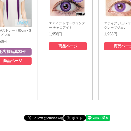
エティア レオーヴワンデ
エティア ジュレ
ー チャロアイト
グレープジュレ
RAストレート80cm - S
1,958円
1,958円
プル05
850円
商品ページ
商品ペー
商品ページ