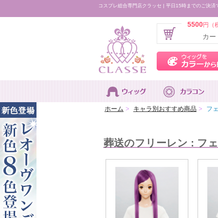
コスプレ総合専門店クラッセ | 平日15時までのご決済
5500
円（
カー
ホーム
>
キャラ別おすすめ商品
>
フェ
葬送のフリーレン : フ