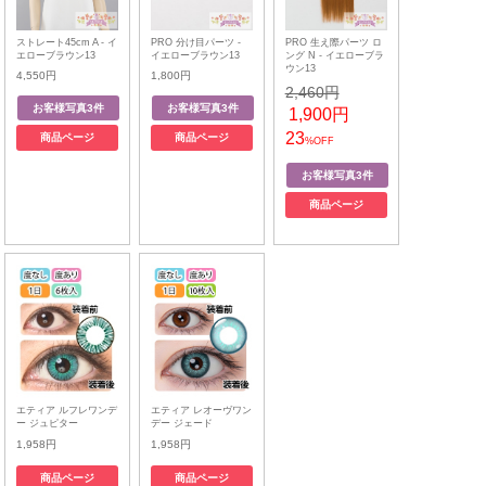
ストレート45cm A - イ
PRO 分け目パーツ -
PRO 生え際パーツ ロ
エローブラウン13
イエローブラウン13
ング N - イエローブラ
ウン13
4,550円
1,800円
2,460円
1,900円
23
商品ページ
商品ページ
%OFF
商品ページ
エティア ルフレワンデ
エティア レオーヴワン
ー ジュピター
デー ジェード
1,958円
1,958円
商品ページ
商品ページ